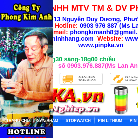
CÔNG TY TNHH MTV TM & DV P
Địa chỉ:
13 Nguyễn Duy Dương, Phư
TP.HCM
-
Hotline:
0903 976 887 (Ms La
Email:
phongkimanh8@gmail
info@banhangchinhhang.com
Website:
www
www.pinpka.vn
Giờ làm việc từ 8g30 sáng-18g00 chiều
số 0903.976.887(Ms Lan An
TRANG CHỦ
SẢN PHẨM
STOPWATCH
PIN LITHIUM
PIN