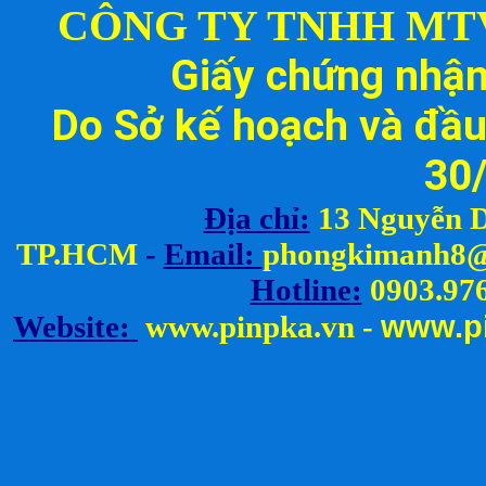
CÔNG TY TNHH MT
Giấy chứng nhậ
Do Sở kế hoạch và đầu
30
Địa chỉ:
13 Nguyễn D
TP.HCM
-
Email:
ph
ongkimanh8@
Hotline:
0903.976
www.
p
Website:
www.pinpka.vn
-