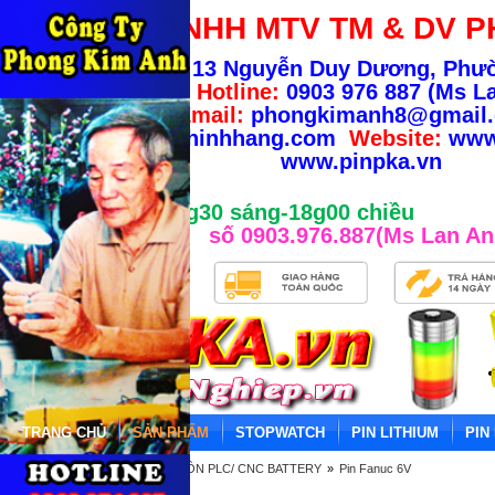
CÔNG TY TNHH MTV TM & DV P
Địa chỉ:
13 Nguyễn Duy Dương, Phư
TP.HCM
-
Hotline:
0903 976 887 (Ms La
Email:
phongkimanh8@gmail
info@banhangchinhhang.com
Website:
www
www.pinpka.vn
Giờ làm việc từ 8g30 sáng-18g00 chiều
số 0903.976.887(Ms Lan An
TRANG CHỦ
SẢN PHẨM
STOPWATCH
PIN LITHIUM
PIN
Trang chủ
»
PIN NUÔI NGUỒN PLC/ CNC BATTERY
»
Pin Fanuc 6V