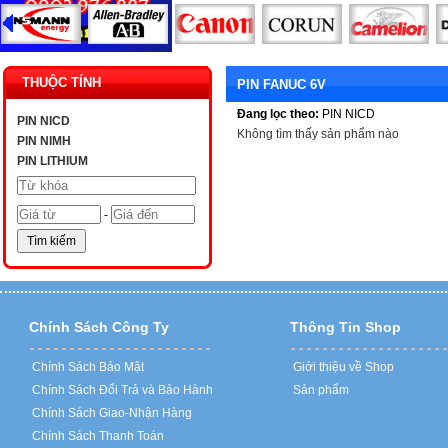
THUỘC TÍNH
PIN FANUC 6V
Đang lọc theo:
PIN NICD
PIN NICD
Không tìm thấy sản phẩm nào
PIN NIMH
PIN LITHIUM
-
Chính Sách Công Ty
Thông Tin Shop
Chính Sách Bảo Mật
Giới thiệu về Shop
Chính Sách Đổi Trả và Bảo Hành
Sản phẩm
Chính Sách Giao-Nhận Hàng
Chính Sách Thanh Toán