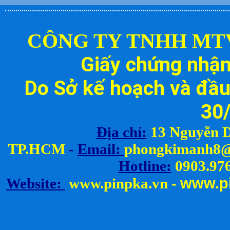
CÔNG TY TNHH MT
Giấy chứng nhậ
Do Sở kế hoạch và đầu
30
Địa chỉ:
13 Nguyễn D
TP.HCM
-
Email:
ph
ongkimanh8@
Hotline:
0903.976
www.
p
Website:
www.pinpka.vn
-