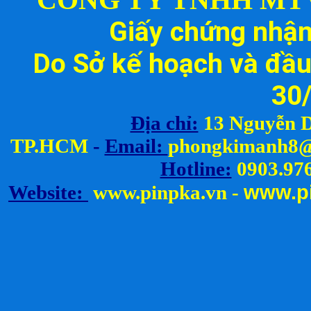
Giấy chứng nhậ
Do Sở kế hoạch và đầu
30
Địa chỉ:
13 Nguyễn D
TP.HCM
-
Email:
ph
ongkimanh8@
Hotline:
0903.976
www.
p
Website:
www.pinpka.vn
-