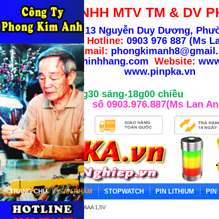
CÔNG TY TNHH MTV TM & DV P
Địa chỉ:
13 Nguyễn Duy Dương, Phư
TP.HCM
-
Hotline:
0903 976 887 (Ms La
Email:
phongkimanh8@gmail
info@banhangchinhhang.com
Website:
www
www.pinpka.vn
Giờ làm việc từ 8g30 sáng-18g00 chiều
số 0903.976.887(Ms Lan An
TRANG CHỦ
SẢN PHẨM
STOPWATCH
PIN LITHIUM
PIN
Trang chủ
»
PIN ALKALINE AAAA 1,5V