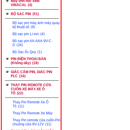
Máy tính học sinh
VINACAL
(4)
BỘ SẠC PIN
(51)
Bộ sạc pin máy ảnh máy quay
kỹ thuật số
(9)
Bộ sạc pin Li-ion
(4)
Bộ sạc pin AA-AAA-9V-C-
D
(34)
Bộ Sạc Ắc Quy
(1)
PIN ĐIỆN THOẠI BÀN
(Không dây)
(18)
GIẮC CẮM PIN, GIẮC PIN
PLC
(16)
THAY PIN REMOTE CỬA
CUỐN-XE MÁY-XE Ô
TÔ
(22)
Thay Pin Remote Xe Ô
Tô
(11)
Thay Pin Remote Xe Máy
Thay Pin remote cửa cuốn-Pin
chuông cửa 9V-12V
(11)