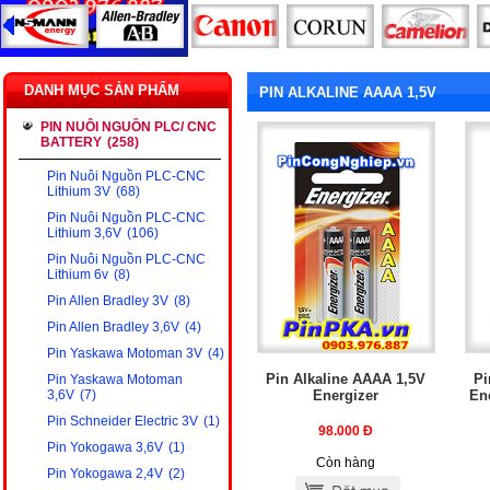
DANH MỤC SẢN PHẨM
PIN ALKALINE AAAA 1,5V
PIN NUÔI NGUỒN PLC/ CNC
BATTERY
(258)
Pin Nuôi Nguồn PLC-CNC
Lithium 3V
(68)
Pin Nuôi Nguồn PLC-CNC
Lithium 3,6V
(106)
Pin Nuôi Nguồn PLC-CNC
Lithium 6v
(8)
Pin Allen Bradley 3V
(8)
Pin Allen Bradley 3,6V
(4)
Pin Yaskawa Motoman 3V
(4)
Pin Alkaline AAAA 1,5V
Pi
Pin Yaskawa Motoman
Energizer
En
3,6V
(7)
Pin Schneider Electric 3V
(1)
98.000
Đ
Pin Yokogawa 3,6V
(1)
Còn hàng
Pin Yokogawa 2,4V
(2)