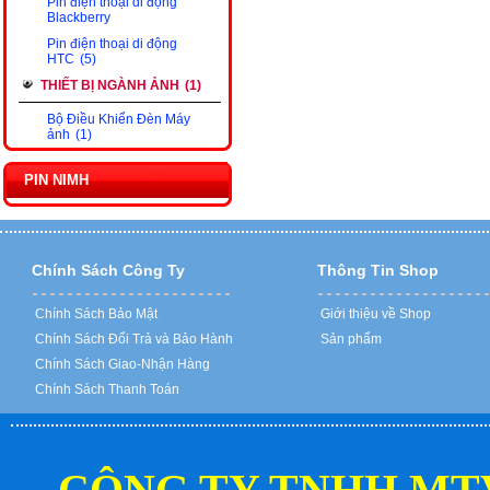
Pin điện thoại di động
Blackberry
Pin điện thoại di động
HTC
(5)
THIẾT BỊ NGÀNH ẢNH
(1)
Bộ Điều Khiển Đèn Máy
ảnh
(1)
PIN NIMH
Chính Sách Công Ty
Thông Tin Shop
Chính Sách Bảo Mật
Giới thiệu về Shop
Chính Sách Đổi Trả và Bảo Hành
Sản phẩm
Chính Sách Giao-Nhận Hàng
Chính Sách Thanh Toán
CÔNG TY TNHH MT