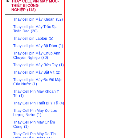
THAY CELL PIN MÁY MÓC-
THIẾT BỊ CÔNG
NGHIỆP
(118)
Thay cell pin Máy Khoan
(52)
Thay cell pin Máy Trắc Địa-
Toàn Đạc
(20)
Thay cell pin Laptop
(5)
Thay cell pin Máy Bộ Đàm
(1)
Thay cell pin Máy Chụp Ảnh
Chuyên Nghiệp
(30)
Thay cell pin Máy Rửa Tay
(1)
Thay cell pin Máy Bắt Vít
(2)
Thay cell pin Máy Đo Độ Mặn
Của Nước
(1)
Thay Cell Pin Máy Khoan Y
Tế
(1)
Thay Cell Pin Thiết Bị Y Tế
(4)
Thay Cell Pin Máy Đo Lưu
Lượng Nước
(1)
Thay Cell Pin Máy Chấm
Công
(1)
Thay Cell Pin Máy Đo Tín