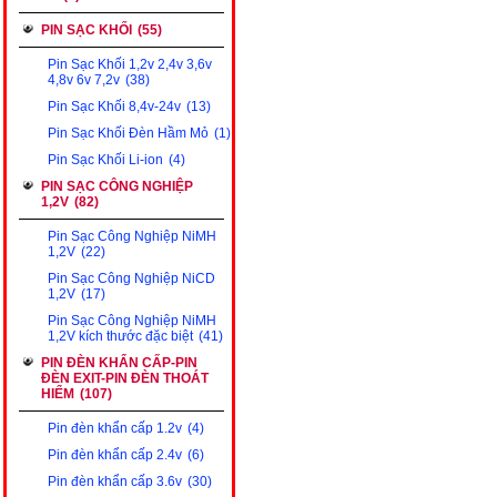
PIN SẠC KHỐI
(55)
Pin Sạc Khối 1,2v 2,4v 3,6v
4,8v 6v 7,2v
(38)
Pin Sạc Khối 8,4v-24v
(13)
Pin Sạc Khối Đèn Hầm Mỏ
(1)
Pin Sạc Khối Li-ion
(4)
PIN SẠC CÔNG NGHIỆP
1,2V
(82)
Pin Sạc Công Nghiệp NiMH
1,2V
(22)
Pin Sạc Công Nghiệp NiCD
1,2V
(17)
Pin Sạc Công Nghiệp NiMH
1,2V kích thước đặc biệt
(41)
PIN ĐÈN KHẨN CẤP-PIN
ĐÈN EXIT-PIN ĐÈN THOÁT
HIỂM
(107)
Pin đèn khẩn cấp 1.2v
(4)
Pin đèn khẩn cấp 2.4v
(6)
Pin đèn khẩn cấp 3.6v
(30)