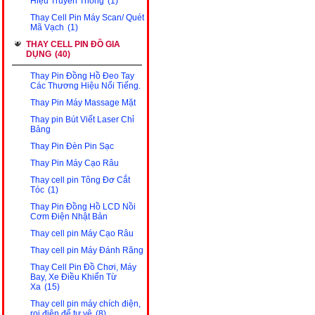
Hiệu Truyền Thông
(1)
Thay Cell Pin Máy Scan/ Quét
Mã Vạch
(1)
THAY CELL PIN ĐỒ GIA
DỤNG
(40)
Thay Pin Đồng Hồ Đeo Tay
Các Thương Hiệu Nổi Tiếng.
Thay Pin Máy Massage Mặt
Thay pin Bút Viết Laser Chỉ
Bảng
Thay Pin Đèn Pin Sạc
Thay Pin Máy Cạo Râu
Thay cell pin Tông Đơ Cắt
Tóc
(1)
Thay Pin Đồng Hồ LCD Nồi
Cơm Điện Nhật Bản
Thay cell pin Máy Cạo Râu
Thay cell pin Máy Đánh Răng
Thay Cell Pin Đồ Chơi, Máy
Bay, Xe Điều Khiển Từ
Xa
(15)
Thay cell pin máy chích điện,
roi điện để tự vệ
(8)