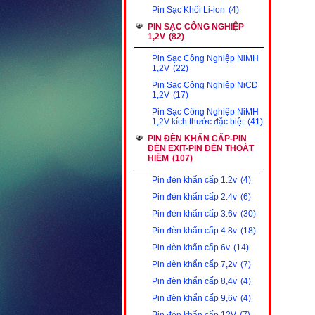
Pin Sạc Khối Li-ion
(4)
PIN SẠC CÔNG NGHIỆP
1,2V
(82)
Pin Sạc Công Nghiệp NiMH
1,2V
(22)
Pin Sạc Công Nghiệp NiCD
1,2V
(17)
Pin Sạc Công Nghiệp NiMH
1,2V kích thước đặc biệt
(41)
PIN ĐÈN KHẨN CẤP-PIN
ĐÈN EXIT-PIN ĐÈN THOÁT
HIỂM
(107)
Pin đèn khẩn cấp 1.2v
(4)
Pin đèn khẩn cấp 2.4v
(6)
Pin đèn khẩn cấp 3.6v
(30)
Pin đèn khẩn cấp 4.8v
(18)
Pin đèn khẩn cấp 6v
(14)
Pin đèn khẩn cấp 7,2v
(7)
Pin đèn khẩn cấp 8,4v
(4)
Pin đèn khẩn cấp 9,6v
(4)