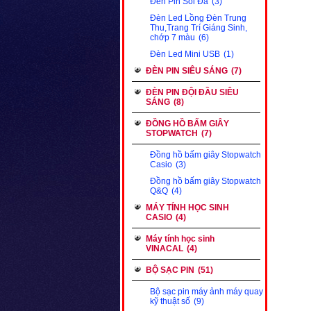
Đèn Pin Soi Đá
(3)
Đèn Led Lồng Đèn Trung
Thu,Trang Trí Giáng Sinh,
chớp 7 màu
(6)
Đèn Led Mini USB
(1)
ĐÈN PIN SIÊU SÁNG
(7)
ĐÈN PIN ĐỘI ĐẦU SIÊU
SÁNG
(8)
ĐỒNG HỒ BẤM GIÂY
STOPWATCH
(7)
Đồng hồ bấm giây Stopwatch
Casio
(3)
Đồng hồ bấm giây Stopwatch
Q&Q
(4)
MÁY TÍNH HỌC SINH
CASIO
(4)
Máy tính học sinh
VINACAL
(4)
BỘ SẠC PIN
(51)
Bộ sạc pin máy ảnh máy quay
kỹ thuật số
(9)