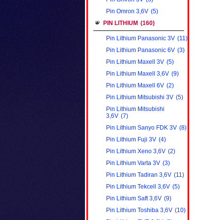
Pin Omron 3,6V
(5)
PIN LITHIUM
(160)
Pin Lithium Panasonic 3V
(11)
Pin Lithium Panasonic 6V
(3)
Pin Lithium Maxell 3V
(5)
Pin Lithium Maxell 3,6V
(9)
Pin Lithium Maxell 6V
(2)
Pin Lithium Mitsubishi 3V
(5)
Pin Lithium Mitsubishi
3,6V
(7)
Pin Lithium Sanyo FDK 3V
(8)
Pin Lithium Fuji 3V
(4)
Pin Lithium Xeno 3,6V
(2)
Pin Lithium Varta 3V
(3)
Pin Lithium Tadiran 3,6V
(11)
Pin Lithium Tekcell 3,6V
(5)
Pin Lithium Saft 3,6V
(9)
Pin Lithium Toshiba 3,6V
(10)