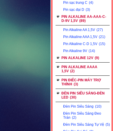
Pin sạc trung C
(4)
Pin sạc đại D
(3)
PIN ALKALINE AA-AAA-C-
D-9V 1,5V
(89)
Pin Alkaline AA 1,5V
(27)
Pin Alkaline AAA 1,5V
(21)
Pin Alkaline C-D 1,5V
(15)
Pin Alkaline 9V
(14)
PIN ALKALINE 12V
(9)
PIN ALKALINE AAAA
1,5V
(2)
PIN ĐIẾC-PIN MÁY TRỢ
THÍNH
(3)
ĐÈN PIN SIÊU SÁNG-ĐÈN
LED
(30)
Đèn Pin Siêu Sáng
(10)
Đèn Pin Siêu Sáng Đeo
Trán
(2)
Đèn Pin Siêu Sáng Tự Vệ
(5)