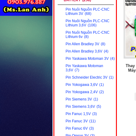
BATTERY
(258)
Pin Nuôi Nguồn PLC-CNC
Lithium 3V
(68)
Pin Nuôi Nguồn PLC-CNC
Lithium 3,6V
(106)
Pin Nuôi Nguồn PLC-CNC
Lithium 6v
(8)
Pin Allen Bradley 3V
(8)
Pin Allen Bradley 3,6V
(4)
Pin Yaskawa Motoman 3V
(4)
Thay
Pin Yaskawa Motoman
Máy
3,6V
(7)
Pin Schneider Electric 3V
(1)
Pin Yokogawa 3,6V
(1)
Pin Yokogawa 2,4V
(2)
Pin Siemens 3V
(1)
Pin Siemens 3,6V
(5)
Pin Fanuc 1,5V
(3)
Pin Fanuc 3V
(11)
Pin Fanuc 6V
(3)
Pin Omron 3V
(3)