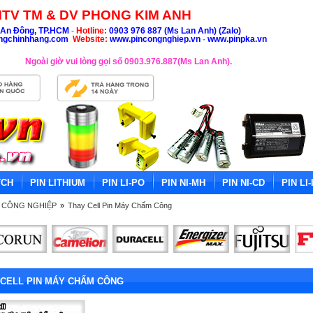
TV TM & DV PHONG KIM ANH
An Đông, TP.HCM
-
Hotline:
0903 976 887 (Ms Lan Anh) (Zalo)
ngchinhhang.com
Website:
www.pincongnghiep.vn
-
www.pinpka.vn
Ngoài giờ vui lòng gọi số 0903.976.887(Ms Lan Anh).
TCH
PIN LITHIUM
PIN LI-PO
PIN NI-MH
PIN NI-CD
PIN LI-
Ị CÔNG NGHIỆP
»
Thay Cell Pin Máy Chấm Công
 CELL PIN MÁY CHẤM CÔNG