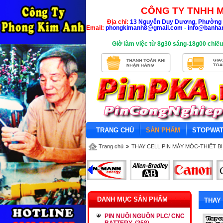
CÔNG TY TNHH M
Địa chỉ:
13 Nguyễn Duy Dương, Phường 
Email:
phongkimanh8@gmail.com
-
info@banha
Giờ làm việc từ 8g30 sáng-18g00 chiều
TRANG CHỦ
SẢN PHẨM
STOPWA
Trang chủ
»
THAY CELL PIN MÁY MÓC-THIẾT B
DANH MỤC SẢN PHẨM
THAY
PIN NUÔI NGUỒN PLC/ CNC