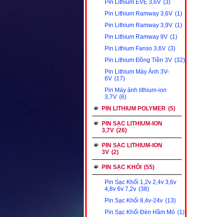
Pin Lithium EVE 3,6V
(3)
Pin Lithium Ramway 3,6V
(1)
Pin Lithium Ramway 3,9V
(1)
Pin Lithium Ramway 9V
(1)
Pin Lithium Fanso 3,6V
(3)
Pin Lithium Đồng Tiền 3V
(32)
Pin Lithium Máy Ảnh 3V-
6V
(17)
Pin Máy ảnh lithium-ion
3,7V
(6)
PIN LITHIUM POLYMER
(5)
PIN SẠC LITHIUM-ION
3,7V
(26)
PIN SẠC LITHIUM-ION
3V
(2)
PIN SẠC KHỐI
(55)
Pin Sạc Khối 1,2v 2,4v 3,6v
4,8v 6v 7,2v
(38)
Pin Sạc Khối 8,4v-24v
(13)
Pin Sạc Khối Đèn Hầm Mỏ
(1)