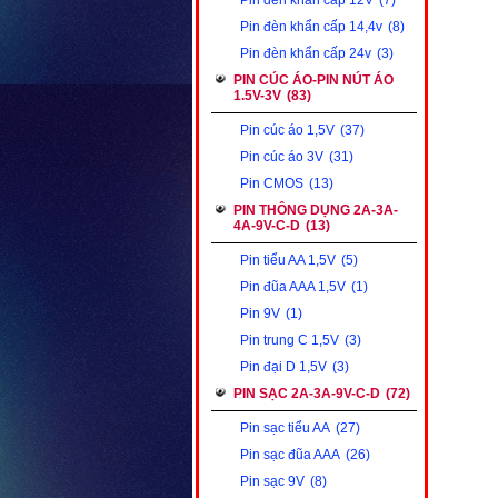
Pin đèn khẩn cấp 12V
(7)
Pin đèn khẩn cấp 14,4v
(8)
Pin đèn khẩn cấp 24v
(3)
PIN CÚC ÁO-PIN NÚT ÁO
1.5V-3V
(83)
Pin cúc áo 1,5V
(37)
Pin cúc áo 3V
(31)
Pin CMOS
(13)
PIN THÔNG DỤNG 2A-3A-
4A-9V-C-D
(13)
Pin tiểu AA 1,5V
(5)
Pin đũa AAA 1,5V
(1)
Pin 9V
(1)
Pin trung C 1,5V
(3)
Pin đại D 1,5V
(3)
PIN SẠC 2A-3A-9V-C-D
(72)
Pin sạc tiểu AA
(27)
Pin sạc đũa AAA
(26)
Pin sạc 9V
(8)