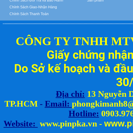
Chính Sách Đổi Trả và Bảo Hành
Sản phẩm
Chính Sách Giao-Nhận Hàng
Chính Sách Thanh Toán
CÔNG TY TNHH MT
Giấy chứng nhậ
Do Sở kế hoạch và đầu
30
Địa chỉ:
13 Nguyễn D
TP.HCM
-
Email:
ph
ongkimanh8@
Hotline:
0903.976
www.
p
Website:
www.pinpka.vn
-