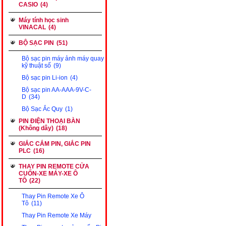
CASIO
(4)
Máy tính học sinh
VINACAL
(4)
BỘ SẠC PIN
(51)
Bộ sạc pin máy ảnh máy quay
kỹ thuật số
(9)
Bộ sạc pin Li-ion
(4)
Bộ sạc pin AA-AAA-9V-C-
D
(34)
Bộ Sạc Ắc Quy
(1)
PIN ĐIỆN THOẠI BÀN
(Không dây)
(18)
GIẮC CẮM PIN, GIẮC PIN
PLC
(16)
THAY PIN REMOTE CỬA
CUỐN-XE MÁY-XE Ô
TÔ
(22)
Thay Pin Remote Xe Ô
Tô
(11)
Thay Pin Remote Xe Máy