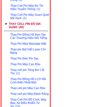
Công
(1)
Thay Cell Pin Máy Đo Tín
Hiệu Truyền Thông
(1)
Thay Cell Pin Máy Scan/ Quét
Mã Vạch
(1)
THAY CELL PIN ĐỒ GIA
DỤNG
(40)
Thay Pin Đồng Hồ Đeo Tay
Các Thương Hiệu Nổi Tiếng.
Thay Pin Máy Massage Mặt
Thay pin Bút Viết Laser Chỉ
Bảng
Thay Pin Đèn Pin Sạc
Thay Pin Máy Cạo Râu
Thay cell pin Tông Đơ Cắt
Tóc
(1)
Thay Pin Đồng Hồ LCD Nồi
Cơm Điện Nhật Bản
Thay cell pin Máy Cạo Râu
Thay cell pin Máy Đánh Răng
Thay Cell Pin Đồ Chơi, Máy
Bay, Xe Điều Khiển Từ
Xa
(15)