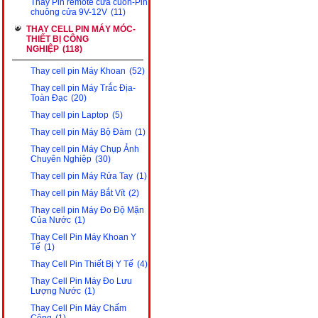
Thay Pin remote cửa cuốn-Pin
chuông cửa 9V-12V
(11)
THAY CELL PIN MÁY MÓC-
THIẾT BỊ CÔNG
NGHIỆP
(118)
Thay cell pin Máy Khoan
(52)
Thay cell pin Máy Trắc Địa-
Toàn Đạc
(20)
Thay cell pin Laptop
(5)
Thay cell pin Máy Bộ Đàm
(1)
Thay cell pin Máy Chụp Ảnh
Chuyên Nghiệp
(30)
Thay cell pin Máy Rửa Tay
(1)
Thay cell pin Máy Bắt Vít
(2)
Thay cell pin Máy Đo Độ Mặn
Của Nước
(1)
Thay Cell Pin Máy Khoan Y
Tế
(1)
Thay Cell Pin Thiết Bị Y Tế
(4)
Thay Cell Pin Máy Đo Lưu
Lượng Nước
(1)
Thay Cell Pin Máy Chấm