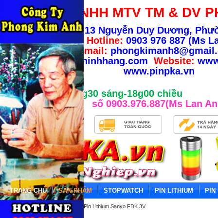
CÔNG TY TNHH MTV TM & DV P
Địa chỉ:
13 Nguyễn Duy Dương, Phư
TP.HCM
-
Hotline:
0903 976 887 (Ms La
Email:
phongkimanh8@gmail
info@banhangchinhhang.com
Website:
www
www.pinpka.vn
Giờ làm việc từ 8g30 sáng-18g00 chiều
số 0903.976.887(Ms Lan An
TRANG CHỦ
SẢN PHẨM
STOPWATCH
PIN LITHIUM
PIN
Trang chủ
»
PIN LITHIUM
»
Pin Lithium Sanyo FDK 3V