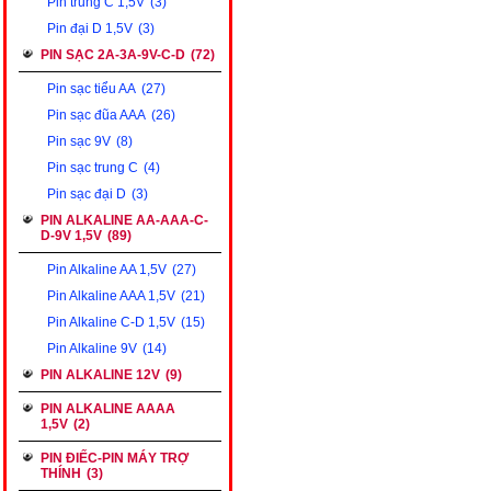
Pin trung C 1,5V
(3)
Pin đại D 1,5V
(3)
PIN SẠC 2A-3A-9V-C-D
(72)
Pin sạc tiểu AA
(27)
Pin sạc đũa AAA
(26)
Pin sạc 9V
(8)
Pin sạc trung C
(4)
Pin sạc đại D
(3)
PIN ALKALINE AA-AAA-C-
D-9V 1,5V
(89)
Pin Alkaline AA 1,5V
(27)
Pin Alkaline AAA 1,5V
(21)
Pin Alkaline C-D 1,5V
(15)
Pin Alkaline 9V
(14)
PIN ALKALINE 12V
(9)
PIN ALKALINE AAAA
1,5V
(2)
PIN ĐIẾC-PIN MÁY TRỢ
THÍNH
(3)