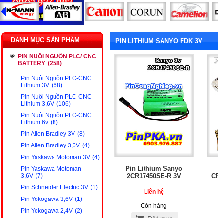
DANH MỤC SẢN PHẨM
PIN LITHIUM SANYO FDK 3V
PIN NUÔI NGUỒN PLC/ CNC
BATTERY
(258)
Pin Nuôi Nguồn PLC-CNC
Lithium 3V
(68)
Pin Nuôi Nguồn PLC-CNC
Lithium 3,6V
(106)
Pin Nuôi Nguồn PLC-CNC
Lithium 6v
(8)
Pin Allen Bradley 3V
(8)
Pin Allen Bradley 3,6V
(4)
Pin Yaskawa Motoman 3V
(4)
Pin Lithium Sanyo
Pin Yaskawa Motoman
2CR17450SE-R 3V
C
3,6V
(7)
Pin Schneider Electric 3V
(1)
Liên hệ
Pin Yokogawa 3,6V
(1)
Còn hàng
Pin Yokogawa 2,4V
(2)