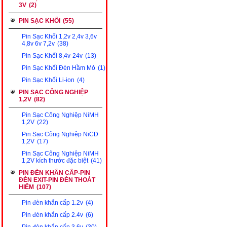
3V
(2)
PIN SẠC KHỐI
(55)
Pin Sạc Khối 1,2v 2,4v 3,6v
4,8v 6v 7,2v
(38)
Pin Sạc Khối 8,4v-24v
(13)
Pin Sạc Khối Đèn Hầm Mỏ
(1)
Pin Sạc Khối Li-ion
(4)
PIN SẠC CÔNG NGHIỆP
1,2V
(82)
Pin Sạc Công Nghiệp NiMH
1,2V
(22)
Pin Sạc Công Nghiệp NiCD
1,2V
(17)
Pin Sạc Công Nghiệp NiMH
1,2V kích thước đặc biệt
(41)
PIN ĐÈN KHẨN CẤP-PIN
ĐÈN EXIT-PIN ĐÈN THOÁT
HIỂM
(107)
Pin đèn khẩn cấp 1.2v
(4)
Pin đèn khẩn cấp 2.4v
(6)