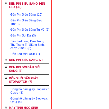
ĐÈN PIN SIÊU SÁNG-ĐÈN
LED
(30)
Đèn Pin Siêu Sáng
(10)
Đèn Pin Siêu Sáng Đeo
Trán
(2)
Đèn Pin Siêu Sáng Tự Vệ
(5)
Đèn Pin Soi Đá
(3)
Đèn Led Lồng Đèn Trung
Thu,Trang Trí Giáng Sinh,
chớp 7 màu
(6)
Đèn Led Mini USB
(1)
ĐÈN PIN SIÊU SÁNG
(7)
ĐÈN PIN ĐỘI ĐẦU SIÊU
SÁNG
(8)
ĐỒNG HỒ BẤM GIÂY
STOPWATCH
(7)
Đồng hồ bấm giây Stopwatch
Casio
(3)
Đồng hồ bấm giây Stopwatch
Q&Q
(4)
MÁY TÍNH HỌC SINH