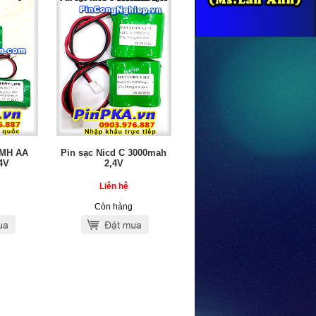
IMH AA
Pin sạc Nicd C 3000mah
4V
2,4V
Liên hệ
Còn hàng