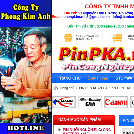
CÔNG TY TNHH M
Địa chỉ:
13 Nguyễn Duy Dương, Phường 
Email:
phongkimanh8@gmail.com
-
info@banha
Giờ làm việc từ 8g30 sáng-18g00 chiều
TRANG CHỦ
SẢN PHẨM
STOPWA
Trang chủ
»
PIN ĐÈN KHẨN CẤP-PIN ĐÈN EXIT-
DANH MỤC SẢN PHẨM
PIN Đ
PIN NUÔI NGUỒN PLC/ CNC