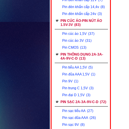
Pin đèn khẩn cấp 12V
(7)
Pin đèn khẩn cấp 14,4v
(8)
Pin đèn khẩn cấp 24v
(3)
PIN CÚC ÁO-PIN NÚT ÁO
1.5V-3V
(83)
Pin cúc áo 1,5V
(37)
Pin cúc áo 3V
(31)
Pin CMOS
(13)
PIN THÔNG DỤNG 2A-3A-
4A-9V-C-D
(13)
Pin tiểu AA 1,5V
(5)
Pin đũa AAA 1,5V
(1)
Pin 9V
(1)
Pin trung C 1,5V
(3)
Pin đại D 1,5V
(3)
PIN SẠC 2A-3A-9V-C-D
(72)
Pin sạc tiểu AA
(27)
Pin sạc đũa AAA
(26)
Pin sạc 9V
(8)