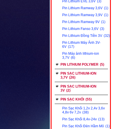
Pin Lithium EVE 3,6V
(3)
Pin Lithium Ramway 3,6V
(1)
Pin Lithium Ramway 3,9V
(1)
Pin Lithium Ramway 9V
(1)
Pin Lithium Fanso 3,6V
(3)
Pin Lithium Đồng Tiền 3V
(32)
Pin Lithium Máy Ảnh 3V-
6V
(17)
Pin Máy ảnh lithium-ion
3,7V
(6)
PIN LITHIUM POLYMER
(5)
PIN SẠC LITHIUM-ION
3,7V
(26)
PIN SẠC LITHIUM-ION
3V
(2)
PIN SẠC KHỐI
(55)
Pin Sạc Khối 1,2v 2,4v 3,6v
4,8v 6v 7,2v
(38)
Pin Sạc Khối 8,4v-24v
(13)
Pin Sạc Khối Đèn Hầm Mỏ
(1)