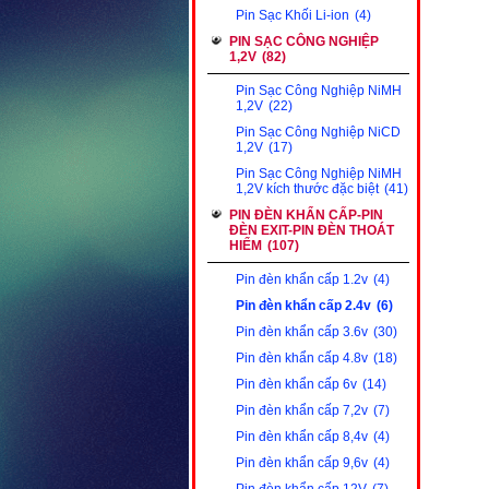
Pin Sạc Khối Li-ion
(4)
PIN SẠC CÔNG NGHIỆP
1,2V
(82)
Pin Sạc Công Nghiệp NiMH
1,2V
(22)
Pin Sạc Công Nghiệp NiCD
1,2V
(17)
Pin Sạc Công Nghiệp NiMH
1,2V kích thước đặc biệt
(41)
PIN ĐÈN KHẨN CẤP-PIN
ĐÈN EXIT-PIN ĐÈN THOÁT
HIỂM
(107)
Pin đèn khẩn cấp 1.2v
(4)
Pin đèn khẩn cấp 2.4v
(6)
Pin đèn khẩn cấp 3.6v
(30)
Pin đèn khẩn cấp 4.8v
(18)
Pin đèn khẩn cấp 6v
(14)
Pin đèn khẩn cấp 7,2v
(7)
Pin đèn khẩn cấp 8,4v
(4)
Pin đèn khẩn cấp 9,6v
(4)