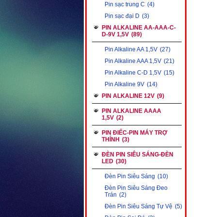
Pin sạc trung C
(4)
Pin sạc đại D
(3)
PIN ALKALINE AA-AAA-C-
D-9V 1,5V
(89)
Pin Alkaline AA 1,5V
(27)
Pin Alkaline AAA 1,5V
(21)
Pin Alkaline C-D 1,5V
(15)
Pin Alkaline 9V
(14)
PIN ALKALINE 12V
(9)
PIN ALKALINE AAAA
1,5V
(2)
PIN ĐIẾC-PIN MÁY TRỢ
THÍNH
(3)
ĐÈN PIN SIÊU SÁNG-ĐÈN
LED
(30)
Đèn Pin Siêu Sáng
(10)
Đèn Pin Siêu Sáng Đeo
Trán
(2)
Đèn Pin Siêu Sáng Tự Vệ
(5)