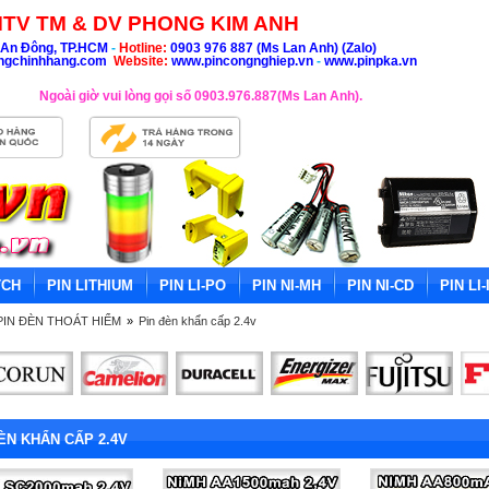
TV TM & DV PHONG KIM ANH
An Đông, TP.HCM
-
Hotline:
0903 976 887 (Ms Lan Anh) (Zalo)
ngchinhhang.com
Website:
www.pincongnghiep.vn
-
www.pinpka.vn
Ngoài giờ vui lòng gọi số 0903.976.887(Ms Lan Anh).
TCH
PIN LITHIUM
PIN LI-PO
PIN NI-MH
PIN NI-CD
PIN LI-
PIN ĐÈN THOÁT HIỂM
»
Pin đèn khẩn cấp 2.4v
ÈN KHẨN CẤP 2.4V