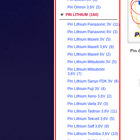
Pin Omron 3,6V
(5)
PIN LITHIUM
(160)
Pin Lithium Panasonic 3V
(11)
Pin Lithium Panasonic 6V
(3)
Pin Lithium Maxell 3V
(5)
Pin Lithium Maxell 3,6V
(9)
Pin 
Pin Lithium Maxell 6V
(2)
Pin Lithium Mitsubishi 3V
(5)
Pin Lithium Mitsubishi
3,6V
(7)
Pin Lithium Sanyo FDK 3V
(8)
Pin Lithium Fuji 3V
(4)
Pin Lithium Xeno 3,6V
(2)
Pin Lithium Varta 3V
(3)
Pin Lithium Tadiran 3,6V
(11)
Pin Lithium Tekcell 3,6V
(5)
Pin Lithium Saft 3,6V
(9)
Pin Lithium Toshiba 3,6V
(10)