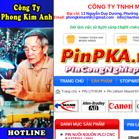
CÔNG TY TNHH M
Địa chỉ:
13 Nguyễn Duy Dương, Phường 
Email:
phongkimanh8@gmail.com
-
info@banha
Giờ làm việc từ 8g30 sáng-18g00 chiều
TRANG CHỦ
SẢN PHẨM
STOPWA
Trang chủ
»
PIN LITHIUM
»
Pin Lithium Maxell 6V
DANH MỤC SẢN PHẨM
PIN L
PIN NUÔI NGUỒN PLC/ CNC