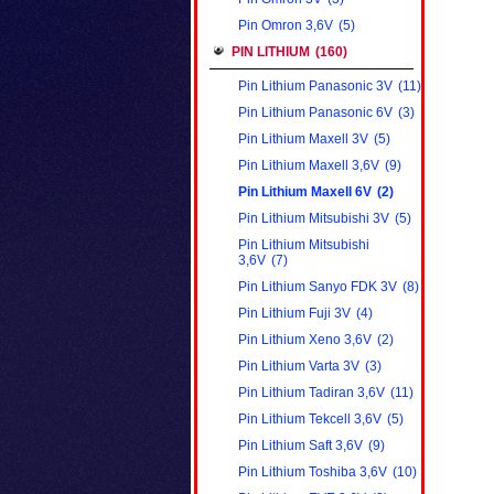
Pin Omron 3,6V
(5)
PIN LITHIUM
(160)
Pin Lithium Panasonic 3V
(11)
Pin Lithium Panasonic 6V
(3)
Pin Lithium Maxell 3V
(5)
Pin Lithium Maxell 3,6V
(9)
Pin Lithium Maxell 6V
(2)
Pin Lithium Mitsubishi 3V
(5)
Pin Lithium Mitsubishi
3,6V
(7)
Pin Lithium Sanyo FDK 3V
(8)
Pin Lithium Fuji 3V
(4)
Pin Lithium Xeno 3,6V
(2)
Pin Lithium Varta 3V
(3)
Pin Lithium Tadiran 3,6V
(11)
Pin Lithium Tekcell 3,6V
(5)
Pin Lithium Saft 3,6V
(9)
Pin Lithium Toshiba 3,6V
(10)