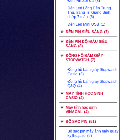
Đèn Pin Soi Đá
(3)
Đèn Led Lồng Đèn Trung
Thu,Trang Trí Giáng Sinh,
chớp 7 màu
(6)
Đèn Led Mini USB
(1)
ĐÈN PIN SIÊU SÁNG
(7)
ĐÈN PIN ĐỘI ĐẦU SIÊU
SÁNG
(8)
ĐỒNG HỒ BẤM GIÂY
STOPWATCH
(7)
Đồng hồ bấm giây Stopwatch
Casio
(3)
Đồng hồ bấm giây Stopwatch
Q&Q
(4)
MÁY TÍNH HỌC SINH
CASIO
(4)
Máy tính học sinh
VINACAL
(4)
BỘ SẠC PIN
(51)
Bộ sạc pin máy ảnh máy quay
kỹ thuật số
(9)