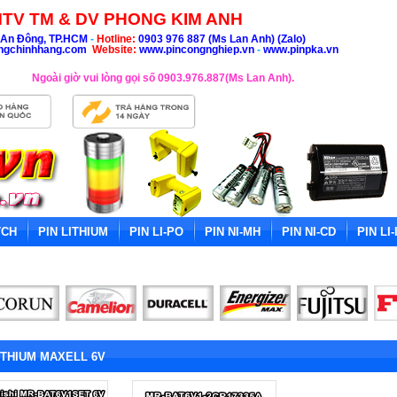
TV TM & DV PHONG KIM ANH
An Đông, TP.HCM
-
Hotline:
0903 976 887 (Ms Lan Anh) (Zalo)
ngchinhhang.com
Website:
www.pincongnghiep.vn
-
www.pinpka.vn
Ngoài giờ vui lòng gọi số 0903.976.887(Ms Lan Anh).
TCH
PIN LITHIUM
PIN LI-PO
PIN NI-MH
PIN NI-CD
PIN LI-
ITHIUM MAXELL 6V