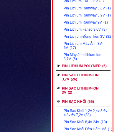
Pin Lithium EVE 3,6V
(3)
Pin Lithium Ramway 3,6V
(1)
Pin Lithium Ramway 3,9V
(1)
Pin Lithium Ramway 9V
(1)
Pin Lithium Fanso 3,6V
(3)
Pin Lithium Đồng Tiền 3V
(32)
Pin Lithium Máy Ảnh 3V-
6V
(17)
Pin Máy ảnh lithium-ion
3,7V
(6)
PIN LITHIUM POLYMER
(5)
PIN SẠC LITHIUM-ION
3,7V
(26)
PIN SẠC LITHIUM-ION
3V
(2)
PIN SẠC KHỐI
(55)
Pin Sạc Khối 1,2v 2,4v 3,6v
4,8v 6v 7,2v
(38)
Pin Sạc Khối 8,4v-24v
(13)
Pin Sạc Khối Đèn Hầm Mỏ
(1)