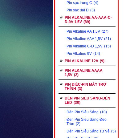
Pin sạc trung C
(4)
Pin sạc đại D
(3)
PIN ALKALINE AA-AAA-C-
D-9V 1,5V
(89)
Pin Alkaline AA 1,5V
(27)
Pin Alkaline AAA 1,5V
(21)
Pin Alkaline C-D 1,5V
(15)
Pin Alkaline 9V
(14)
PIN ALKALINE 12V
(9)
PIN ALKALINE AAAA
1,5V
(2)
PIN ĐIẾC-PIN MÁY TRỢ
THÍNH
(3)
ĐÈN PIN SIÊU SÁNG-ĐÈN
LED
(30)
Đèn Pin Siêu Sáng
(10)
Đèn Pin Siêu Sáng Đeo
Trán
(2)
Đèn Pin Siêu Sáng Tự Vệ
(5)