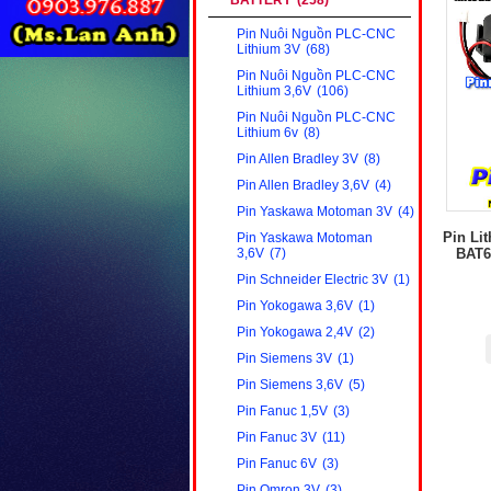
BATTERY
(258)
Pin Nuôi Nguồn PLC-CNC
Lithium 3V
(68)
Pin Nuôi Nguồn PLC-CNC
Lithium 3,6V
(106)
Pin Nuôi Nguồn PLC-CNC
Lithium 6v
(8)
Pin Allen Bradley 3V
(8)
Pin Allen Bradley 3,6V
(4)
Pin Yaskawa Motoman 3V
(4)
Pin Li
Pin Yaskawa Motoman
BAT6
3,6V
(7)
Pin Schneider Electric 3V
(1)
Pin Yokogawa 3,6V
(1)
Pin Yokogawa 2,4V
(2)
Pin Siemens 3V
(1)
Pin Siemens 3,6V
(5)
Pin Fanuc 1,5V
(3)
Pin Fanuc 3V
(11)
Pin Fanuc 6V
(3)
Pin Omron 3V
(3)