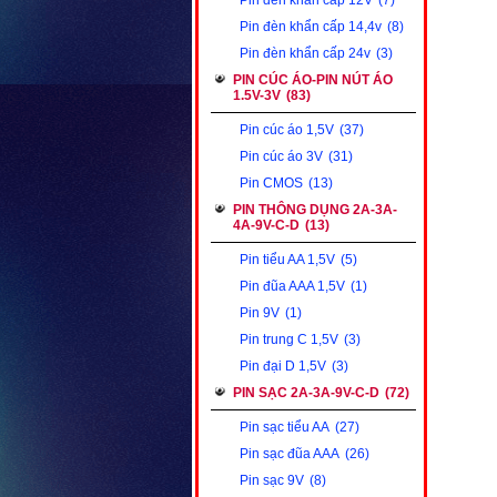
Pin đèn khẩn cấp 12V
(7)
Pin đèn khẩn cấp 14,4v
(8)
Pin đèn khẩn cấp 24v
(3)
PIN CÚC ÁO-PIN NÚT ÁO
1.5V-3V
(83)
Pin cúc áo 1,5V
(37)
Pin cúc áo 3V
(31)
Pin CMOS
(13)
PIN THÔNG DỤNG 2A-3A-
4A-9V-C-D
(13)
Pin tiểu AA 1,5V
(5)
Pin đũa AAA 1,5V
(1)
Pin 9V
(1)
Pin trung C 1,5V
(3)
Pin đại D 1,5V
(3)
PIN SẠC 2A-3A-9V-C-D
(72)
Pin sạc tiểu AA
(27)
Pin sạc đũa AAA
(26)
Pin sạc 9V
(8)