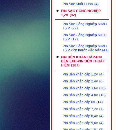
Pin Sạc Khối Li-ion
(4)
PIN SẠC CÔNG NGHIỆP
1,2V
(82)
Pin Sạc Công Nghiệp NiMH
1,2V
(22)
Pin Sạc Công Nghiệp NiCD
1,2V
(17)
Pin Sạc Công Nghiệp NiMH
1,2V kích thước đặc biệt
(41)
PIN ĐÈN KHẨN CẤP-PIN
ĐÈN EXIT-PIN ĐÈN THOÁT
HIỂM
(107)
Pin đèn khẩn cấp 1.2v
(4)
Pin đèn khẩn cấp 2.4v
(6)
Pin đèn khẩn cấp 3.6v
(30)
Pin đèn khẩn cấp 4.8v
(18)
Pin đèn khẩn cấp 6v
(14)
Pin đèn khẩn cấp 7,2v
(7)
Pin đèn khẩn cấp 8,4v
(4)
Pin đèn khẩn cấp 9,6v
(4)