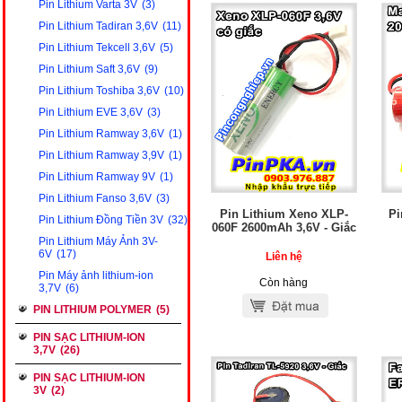
Pin Lithium Varta 3V
(3)
Pin Lithium Tadiran 3,6V
(11)
Pin Lithium Tekcell 3,6V
(5)
Pin Lithium Saft 3,6V
(9)
Pin Lithium Toshiba 3,6V
(10)
Pin Lithium EVE 3,6V
(3)
Pin Lithium Ramway 3,6V
(1)
Pin Lithium Ramway 3,9V
(1)
Pin Lithium Ramway 9V
(1)
Pin Lithium Fanso 3,6V
(3)
Pin Lithium Xeno XLP-
Pi
Pin Lithium Đồng Tiền 3V
(32)
060F 2600mAh 3,6V - Giắc
Pin Lithium Máy Ảnh 3V-
6V
(17)
Liên hệ
Pin Máy ảnh lithium-ion
Còn hàng
3,7V
(6)
PIN LITHIUM POLYMER
(5)
PIN SẠC LITHIUM-ION
3,7V
(26)
PIN SẠC LITHIUM-ION
3V
(2)