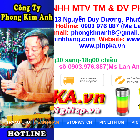
CÔNG TY TNHH MTV TM & DV P
Địa chỉ:
13 Nguyễn Duy Dương, Phư
TP.HCM
-
Hotline:
0903 976 887 (Ms La
Email:
phongkimanh8@gmail
info@banhangchinhhang.com
Website:
www
www.pinpka.vn
Giờ làm việc từ 8g30 sáng-18g00 chiều
số 0903.976.887(Ms Lan An
TRANG CHỦ
SẢN PHẨM
STOPWATCH
PIN LITHIUM
PIN
Trang chủ
»
PIN LITHIUM