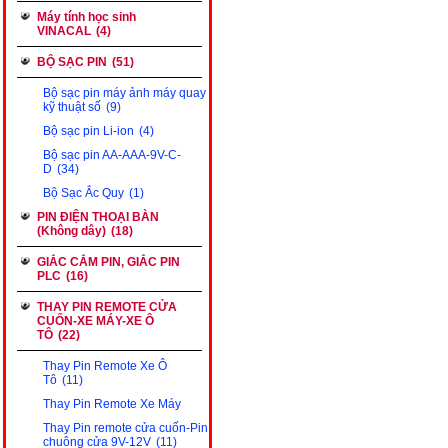
Máy tính học sinh
VINACAL
(4)
BỘ SẠC PIN
(51)
Bộ sạc pin máy ảnh máy quay
kỹ thuật số
(9)
Bộ sạc pin Li-ion
(4)
Bộ sạc pin AA-AAA-9V-C-
D
(34)
Bộ Sạc Ắc Quy
(1)
PIN ĐIỆN THOẠI BÀN
(Không dây)
(18)
GIẮC CẮM PIN, GIẮC PIN
PLC
(16)
THAY PIN REMOTE CỬA
CUỐN-XE MÁY-XE Ô
TÔ
(22)
Thay Pin Remote Xe Ô
Tô
(11)
Thay Pin Remote Xe Máy
Thay Pin remote cửa cuốn-Pin
chuông cửa 9V-12V
(11)