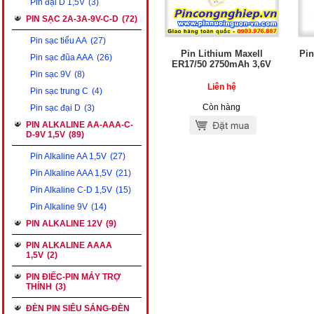
Pin đại D 1,5V
(3)
PIN SẠC 2A-3A-9V-C-D
(72)
Pin sạc tiểu AA
(27)
Pin Lithium Maxell
Pin
Pin sạc đũa AAA
(26)
ER17/50 2750mAh 3,6V
Pin sạc 9V
(8)
Liên hệ
Pin sạc trung C
(4)
Còn hàng
Pin sạc đại D
(3)
PIN ALKALINE AA-AAA-C-
D-9V 1,5V
(89)
Pin Alkaline AA 1,5V
(27)
Pin Alkaline AAA 1,5V
(21)
Pin Alkaline C-D 1,5V
(15)
Pin Alkaline 9V
(14)
PIN ALKALINE 12V
(9)
PIN ALKALINE AAAA
1,5V
(2)
PIN ĐIẾC-PIN MÁY TRỢ
THÍNH
(3)
ĐÈN PIN SIÊU SÁNG-ĐÈN