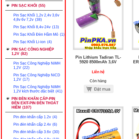
PIN SẠC KHỐI
(55)
Pin Sạc Khối 1,2v 2,4v 3,6v
4,8v 6v 7,2v
(38)
Pin Sạc Khối 8,4v-24v
(13)
Pin Sạc Khối Đèn Hầm Mỏ
(1)
Pin Sạc Khối Li-ion
(4)
PIN SẠC CÔNG NGHIỆP
1,2V
(82)
Pin Lithium Tadiran TL-
5920 8500mAh 3,6V
ER
Pin Sạc Công Nghiệp NiMH
1,2V
(22)
Liên hệ
Pin Sạc Công Nghiệp NiCD
1,2V
(17)
Còn hàng
Pin Sạc Công Nghiệp NiMH
1,2V kích thước đặc biệt
(41)
PIN ĐÈN KHẨN CẤP-PIN
ĐÈN EXIT-PIN ĐÈN THOÁT
HIỂM
(107)
Pin đèn khẩn cấp 1.2v
(4)
Pin đèn khẩn cấp 2.4v
(6)
Pin đèn khẩn cấp 3.6v
(30)