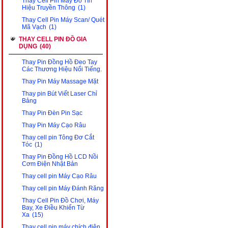
Thay Cell Pin Máy Đo Tín
Hiệu Truyền Thông
(1)
Thay Cell Pin Máy Scan/ Quét
Mã Vạch
(1)
THAY CELL PIN ĐỒ GIA
DỤNG
(40)
Thay Pin Đồng Hồ Đeo Tay
Các Thương Hiệu Nổi Tiếng.
Thay Pin Máy Massage Mặt
Thay pin Bút Viết Laser Chỉ
Bảng
Thay Pin Đèn Pin Sạc
Thay Pin Máy Cạo Râu
Thay cell pin Tông Đơ Cắt
Tóc
(1)
Thay Pin Đồng Hồ LCD Nồi
Cơm Điện Nhật Bản
Thay cell pin Máy Cạo Râu
Thay cell pin Máy Đánh Răng
Thay Cell Pin Đồ Chơi, Máy
Bay, Xe Điều Khiển Từ
Xa
(15)
Thay cell pin máy chích điện,