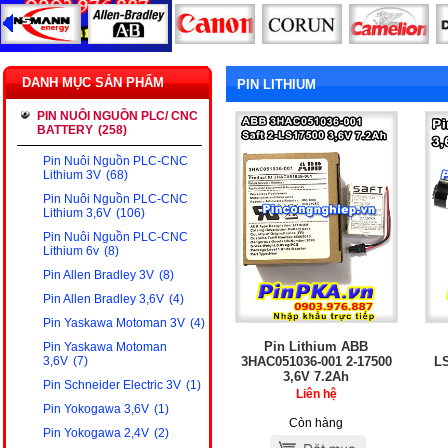
DANH MỤC SẢN PHẨM
PIN LITHIUM
PIN NUÔI NGUỒN PLC/ CNC
BATTERY
(258)
Pin Nuôi Nguồn PLC-CNC
Lithium 3V
(68)
Pin Nuôi Nguồn PLC-CNC
Lithium 3,6V
(106)
Pin Nuôi Nguồn PLC-CNC
Lithium 6v
(8)
Pin Allen Bradley 3V
(8)
Pin Allen Bradley 3,6V
(4)
Pin Yaskawa Motoman 3V
(4)
Pin Lithium ABB
Pin Yaskawa Motoman
3HAC051036-001 2-17500
L
3,6V
(7)
3,6V 7.2Ah
Pin Schneider Electric 3V
(1)
Liên hệ
Pin Yokogawa 3,6V
(1)
Còn hàng
Pin Yokogawa 2,4V
(2)