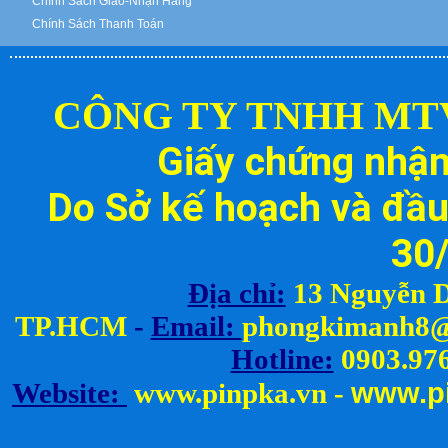
Chính Sách Giao-Nhận Hàng
Chính Sách Thanh Toán
CÔNG TY TNHH MT
Giấy chứng nhậ
Do Sở kế hoạch và đầu
30
Địa chỉ:
13 Nguyễn D
TP.HCM
-
Email:
ph
ongkimanh8@
Hotline:
0903.976
www.
p
Website:
www.pinpka.vn
-