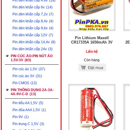
Pin đèn khẩn cấp 4.8v
(18)
Pin đèn khẩn cấp 6v
(14)
Pin đèn khẩn cấp 7,2v
(7)
Pin đèn khẩn cấp 8,4v
(4)
Pin đèn khẩn cấp 9,6v
(4)
Pin đèn khẩn cấp 12V
(7)
Pin Lithium Maxell
CR17335A 1650mAh 3V
2E
Pin đèn khẩn cấp 14,4v
(8)
Pin đèn khẩn cấp 24v
(3)
Liên hệ
PIN CÚC ÁO-PIN NÚT ÁO
1.5V-3V
(83)
Còn hàng
Pin cúc áo 1,5V
(37)
Pin cúc áo 3V
(31)
Pin CMOS
(13)
PIN THÔNG DỤNG 2A-3A-
4A-9V-C-D
(13)
Pin tiểu AA 1,5V
(5)
Pin đũa AAA 1,5V
(1)
Pin 9V
(1)
Pin trung C 1,5V
(3)