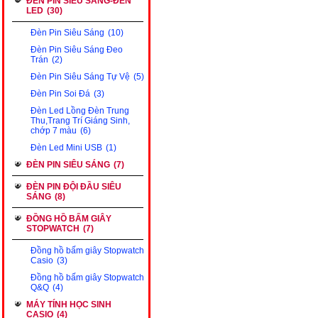
ĐÈN PIN SIÊU SÁNG-ĐÈN
LED
(30)
Đèn Pin Siêu Sáng
(10)
Đèn Pin Siêu Sáng Đeo
Trán
(2)
Đèn Pin Siêu Sáng Tự Vệ
(5)
Đèn Pin Soi Đá
(3)
Đèn Led Lồng Đèn Trung
Thu,Trang Trí Giáng Sinh,
chớp 7 màu
(6)
Đèn Led Mini USB
(1)
ĐÈN PIN SIÊU SÁNG
(7)
ĐÈN PIN ĐỘI ĐẦU SIÊU
SÁNG
(8)
ĐỒNG HỒ BẤM GIÂY
STOPWATCH
(7)
Đồng hồ bấm giây Stopwatch
Casio
(3)
Đồng hồ bấm giây Stopwatch
Q&Q
(4)
MÁY TÍNH HỌC SINH
CASIO
(4)