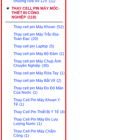
chuông cửa 9V-12V
(11)
THAY CELL PIN MÁY MÓC-
THIẾT BỊ CÔNG
NGHIỆP
(118)
Thay cell pin Máy Khoan
(52)
Thay cell pin Máy Trắc Địa-
Toàn Đạc
(20)
Thay cell pin Laptop
(5)
Thay cell pin Máy Bộ Đàm
(1)
Thay cell pin Máy Chụp Ảnh
Chuyên Nghiệp
(30)
Thay cell pin Máy Rửa Tay
(1)
Thay cell pin Máy Bắt Vít
(2)
Thay cell pin Máy Đo Độ Mặn
Của Nước
(1)
Thay Cell Pin Máy Khoan Y
Tế
(1)
Thay Cell Pin Thiết Bị Y Tế
(4)
Thay Cell Pin Máy Đo Lưu
Lượng Nước
(1)
Thay Cell Pin Máy Chấm
Công
(1)