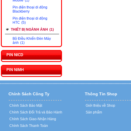
Mobile
(1)
Pin điện thoại di động
Blackberry
Pin điện thoại di động
HTC
(5)
THIẾT BỊ NGÀNH ẢNH
(1)
Bộ Điều Khiển Đèn Máy
ảnh
(1)
PIN NICD
PIN NIMH
Chính Sách Công Ty
Thông Tin Shop
Chính Sách Bảo Mật
Giới thiệu về Shop
Chính Sách Đổi Trả và Bảo Hành
Sản phẩm
Chính Sách Giao-Nhận Hàng
Chính Sách Thanh Toán