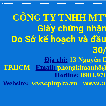
CÔNG TY TNHH MT
Giấy chứng nhậ
Do Sở kế hoạch và đầu
30
Địa chỉ:
13 Nguyễn D
TP.HCM
-
Email:
ph
ongkimanh8@
Hotline:
0903.976
www.
p
Website:
www.pinpka.vn
-