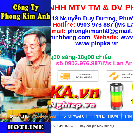
CÔNG TY TNHH MTV TM & DV P
Địa chỉ:
13 Nguyễn Duy Dương, Phư
TP.HCM
-
Hotline:
0903 976 887 (Ms La
Email:
phongkimanh8@gmail
info@banhangchinhhang.com
Website:
www
www.pinpka.vn
Giờ làm việc từ 8g30 sáng-18g00 chiều
số 0903.976.887(Ms Lan An
TRANG CHỦ
SẢN PHẨM
STOPWATCH
PIN LITHIUM
PIN
Trang chủ
»
THAY CELL PIN ĐỒ GIA DỤNG
»
Thay cell pin Máy hút bụi