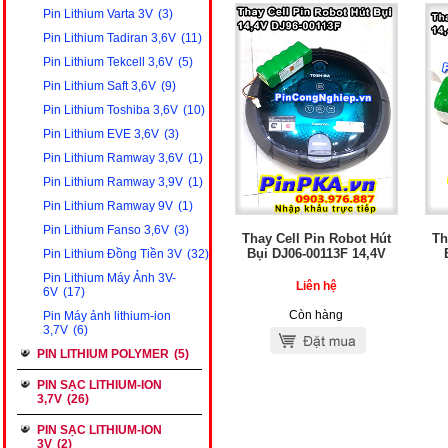
Pin Lithium Varta 3V
(3)
Pin Lithium Tadiran 3,6V
(11)
Pin Lithium Tekcell 3,6V
(5)
Pin Lithium Saft 3,6V
(9)
Pin Lithium Toshiba 3,6V
(10)
Pin Lithium EVE 3,6V
(3)
Pin Lithium Ramway 3,6V
(1)
Pin Lithium Ramway 3,9V
(1)
Pin Lithium Ramway 9V
(1)
Pin Lithium Fanso 3,6V
(3)
Thay Cell Pin Robot Hút
Th
Bụi DJ06-00113F 14,4V
Pin Lithium Đồng Tiền 3V
(32)
Pin Lithium Máy Ảnh 3V-
Liên hệ
6V
(17)
Còn hàng
Pin Máy ảnh lithium-ion
3,7V
(6)
PIN LITHIUM POLYMER
(5)
PIN SẠC LITHIUM-ION
3,7V
(26)
PIN SẠC LITHIUM-ION
3V
(2)