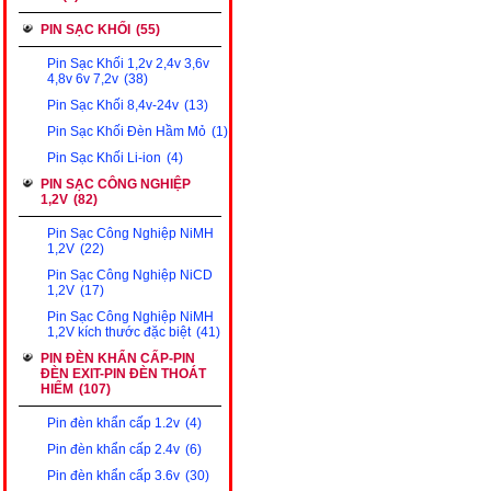
PIN SẠC KHỐI
(55)
Pin Sạc Khối 1,2v 2,4v 3,6v
4,8v 6v 7,2v
(38)
Pin Sạc Khối 8,4v-24v
(13)
Pin Sạc Khối Đèn Hầm Mỏ
(1)
Pin Sạc Khối Li-ion
(4)
PIN SẠC CÔNG NGHIỆP
1,2V
(82)
Pin Sạc Công Nghiệp NiMH
1,2V
(22)
Pin Sạc Công Nghiệp NiCD
1,2V
(17)
Pin Sạc Công Nghiệp NiMH
1,2V kích thước đặc biệt
(41)
PIN ĐÈN KHẨN CẤP-PIN
ĐÈN EXIT-PIN ĐÈN THOÁT
HIỂM
(107)
Pin đèn khẩn cấp 1.2v
(4)
Pin đèn khẩn cấp 2.4v
(6)
Pin đèn khẩn cấp 3.6v
(30)