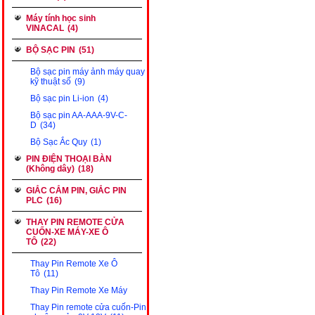
Máy tính học sinh
VINACAL
(4)
BỘ SẠC PIN
(51)
Bộ sạc pin máy ảnh máy quay
kỹ thuật số
(9)
Bộ sạc pin Li-ion
(4)
Bộ sạc pin AA-AAA-9V-C-
D
(34)
Bộ Sạc Ắc Quy
(1)
PIN ĐIỆN THOẠI BÀN
(Không dây)
(18)
GIẮC CẮM PIN, GIẮC PIN
PLC
(16)
THAY PIN REMOTE CỬA
CUỐN-XE MÁY-XE Ô
TÔ
(22)
Thay Pin Remote Xe Ô
Tô
(11)
Thay Pin Remote Xe Máy
Thay Pin remote cửa cuốn-Pin