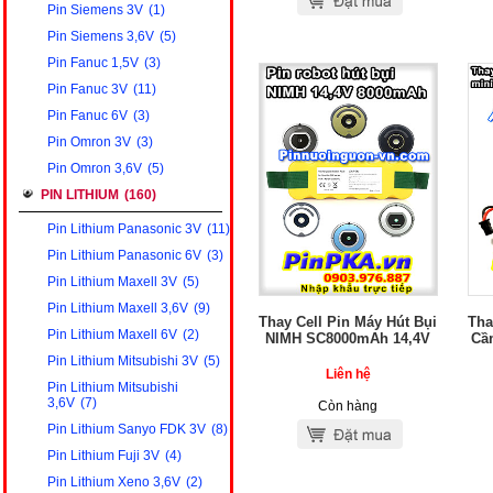
Pin Siemens 3V
(1)
Pin Siemens 3,6V
(5)
Pin Fanuc 1,5V
(3)
Pin Fanuc 3V
(11)
Pin Fanuc 6V
(3)
Pin Omron 3V
(3)
Pin Omron 3,6V
(5)
PIN LITHIUM
(160)
Pin Lithium Panasonic 3V
(11)
Pin Lithium Panasonic 6V
(3)
Pin Lithium Maxell 3V
(5)
Pin Lithium Maxell 3,6V
(9)
Thay Cell Pin Máy Hút Bụi
Tha
Pin Lithium Maxell 6V
(2)
NIMH SC8000mAh 14,4V
Cầ
Pin Lithium Mitsubishi 3V
(5)
Liên hệ
Pin Lithium Mitsubishi
3,6V
(7)
Còn hàng
Pin Lithium Sanyo FDK 3V
(8)
Pin Lithium Fuji 3V
(4)
Pin Lithium Xeno 3,6V
(2)