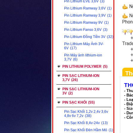
Pin Lithium EVE 3,6V
(3)
Ng
Pin Lithium Ramway 3,6V
(1)
Ng
Pin Lithium Ramway 3,9V
(1)
Phon
Pin Lithium Ramway 9V
(1)
Pin Lithium Fanso 3,6V
(3)
Pin Lithium Đồng Tiền 3V
(32)
+ Ch
Trad
Pin Lithium Máy Ảnh 3V-
6V
(17)
+ Đ
+ Ng
Pin Máy ảnh lithium-ion
3,7V
(6)
+ Mã
PIN LITHIUM POLYMER
(5)
Th
PIN SẠC LITHIUM-ION
3,7V
(26)
TH
PIN SẠC LITHIUM-ION
- Th
3V
(2)
- Bả
- Lo
PIN SẠC KHỐI
(55)
- Điệ
- Si
Pin Sạc Khối 1,2v 2,4v 3,6v
- Du
4,8v 6v 7,2v
(38)
- Cô
Pin Sạc Khối 8,4v-24v
(13)
Pin Sạc Khối Đèn Hầm Mỏ
(1)