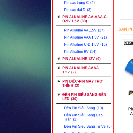
Pin sạc trung C
(4)
Pin sạc đại D
(3)
PIN ALKALINE AA-AAA-C-
D-9V 1,5V
(89)
SẢN P
Pin Alkaline AA 1,5V
(27)
Pin Alkaline AAA 1,5V
(21)
Pin Alkaline C-D 1,5V
(15)
Pin Alkaline 9V
(14)
PIN ALKALINE 12V
(9)
PIN ALKALINE AAAA
1,5V
(2)
PIN ĐIẾC-PIN MÁY TRỢ
THÍNH
(3)
ĐÈN PIN SIÊU SÁNG-ĐÈN
LED
(30)
Đèn Pin Siêu Sáng
(10)
Pi
A
Đèn Pin Siêu Sáng Đeo
Trán
(2)
Đèn Pin Siêu Sáng Tự Vệ
(5)