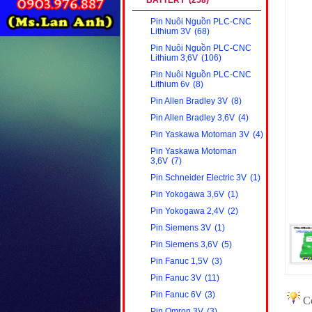
BATTERY
(258)
Pin Nuôi Nguồn PLC-CNC
Lithium 3V
(68)
Pin Nuôi Nguồn PLC-CNC
Lithium 3,6V
(106)
Pin Nuôi Nguồn PLC-CNC
Lithium 6v
(8)
Pin Allen Bradley 3V
(8)
Pin Allen Bradley 3,6V
(4)
Pin Yaskawa Motoman 3V
(4)
Pin Yaskawa Motoman
3,6V
(7)
Pin Schneider Electric 3V
(1)
Pin Yokogawa 3,6V
(1)
Pin Yokogawa 2,4V
(2)
Pin Siemens 3V
(1)
Pin Siemens 3,6V
(5)
Pin Fanuc 1,5V
(3)
Pin Fanuc 3V
(11)
Pin Fanuc 6V
(3)
Có
Pin Omron 3V
(3)