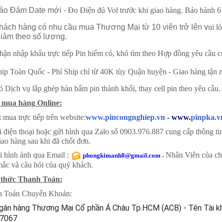
o Đảm Date mới -
Đo Điện đủ Vol trước khi giao hàng. Bảo hành 6
ách hàng có nhu cầu mua Thương Mại từ 10 viên trở lên
v
ui l
iảm theo số lượng.
hậ
n nhập khẩu trực tiếp Pin hiếm có, khó tìm theo Hợp đồng yêu cầu 
ip Toàn Quốc -
Phí Ship chỉ từ 40K tùy Quận huyện - Giao hàng tận 
 Dịch vụ lắp ghép hàn bấm pin thành khối, thay cell pin theo yêu cầu.
 mua hàng Online:
 mua trực tiếp trên website:
www.pincongnghiep.vn
- www.
pinpka.v
i điện thoại hoặc gửi hình qua Zalo số 0903.976.887 cung cấp thông tin 
iao hàng sau khi đã chốt đơn.
i hình ảnh qua Email :
Nhân Viên của chú
phongkimanh8@gmail.com
-
mắc và câu hỏi của quý khách.
 thức Thanh Toán:
h Toán Chuyển Khoản:
ân hàng Thương Mại Cổ phần Á Châu Tp.HCM (ACB) - Tên
Tài k
7067