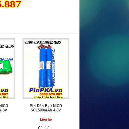
 NICD
Pin Đèn Exit NICD
4,8V
SC1500mAh 4,8V
Liên hệ
Còn hàng