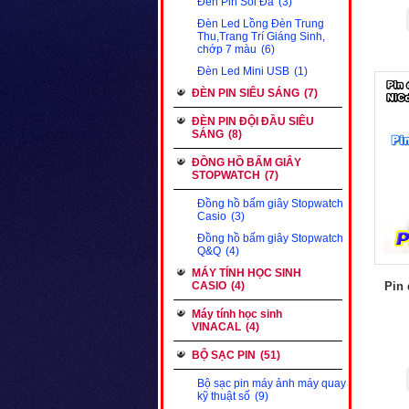
Đèn Pin Soi Đá
(3)
Đèn Led Lồng Đèn Trung
Thu,Trang Trí Giáng Sinh,
chớp 7 màu
(6)
Đèn Led Mini USB
(1)
ĐÈN PIN SIÊU SÁNG
(7)
ĐÈN PIN ĐỘI ĐẦU SIÊU
SÁNG
(8)
ĐỒNG HỒ BẤM GIÂY
STOPWATCH
(7)
Đồng hồ bấm giây Stopwatch
Casio
(3)
Đồng hồ bấm giây Stopwatch
Q&Q
(4)
MÁY TÍNH HỌC SINH
CASIO
(4)
Pin 
Máy tính học sinh
VINACAL
(4)
BỘ SẠC PIN
(51)
Bộ sạc pin máy ảnh máy quay
kỹ thuật số
(9)