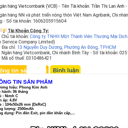
ân hàng Vietcombank (VCB) - Tên Tài khoản: Trần Thị Lan Anh -
ân hàng NN và phát triển nông thôn Việt Nam Agribank, Chi nhán
g - Số tài khoản: 1606205915604
Tài Khoản Công Ty:
ủ tài khoản:
Công ty TNHH Một Thành Viên Thương Mại Dịch
e Service Company Limited)
ịa chỉ:
13 Nguyễn Duy Dương, Phường An Đông, TP.HCM
ân hàng Vietcombank, Chi nhánh Bình Tây - Số tài khoản: 02
 số thuế: 0310486421
Bình luận
ông tin sản phẩm
ÔNG TIN SẢN PHẨM
ương hiệu:
Phong Kim Anh
o hành: 06 tháng
ại : Nimh C
n áp: 4,8V
ze : 104x50x26 mm (DxRxC)
ng lượng: 2500mAh
ng dụng: Pin
đèn Exit, pin đèn khẩn cấp,...