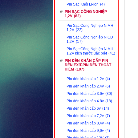
Pin Sạc Khối Li-ion
(4)
PIN SẠC CÔNG NGHIỆP
1,2V
(82)
Pin Sạc Công Nghiệp NiMH
1,2V
(22)
Pin Sạc Công Nghiệp NiCD
1,2V
(17)
Pin Sạc Công Nghiệp NiMH
1,2V kích thước đặc biệt
(41)
PIN ĐÈN KHẨN CẤP-PIN
ĐÈN EXIT-PIN ĐÈN THOÁT
HIỂM
(107)
Pin đèn khẩn cấp 1.2v
(4)
Pin đèn khẩn cấp 2.4v
(6)
Pin đèn khẩn cấp 3.6v
(30)
Pin đèn khẩn cấp 4.8v
(18)
Pin đèn khẩn cấp 6v
(14)
Pin đèn khẩn cấp 7,2v
(7)
Pin đèn khẩn cấp 8,4v
(4)
Pin đèn khẩn cấp 9,6v
(4)