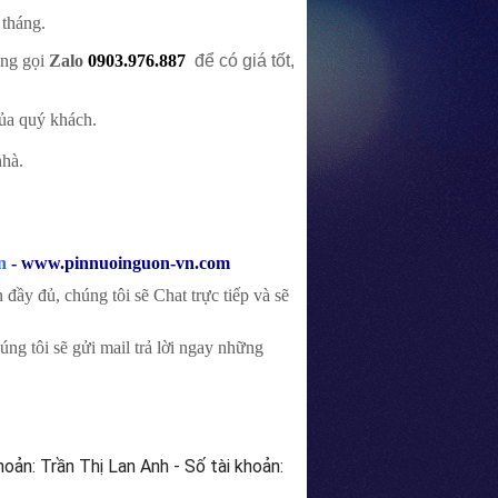
 tháng.
òng gọi
Zalo
0903.976.887
để có giá tốt,
của quý khách.
nhà.
n
- www.pinnuoinguon-vn.com
đầy đủ, chúng tôi sẽ Chat trực tiếp và sẽ
ng tôi sẽ gửi mail trả lời ngay những
hoản: Trần Thị Lan Anh - Số tài khoản: