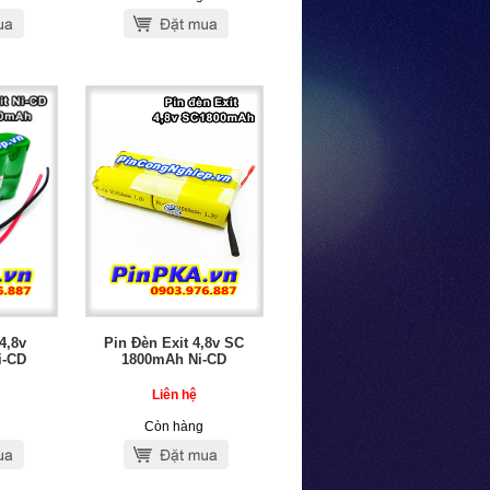
4,8v
Pin Đèn Exit 4,8v SC
i-CD
1800mAh Ni-CD
Liên hệ
Còn hàng