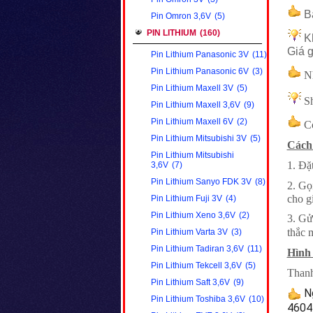
Bả
Pin Omron 3,6V
(5)
PIN LITHIUM
(160)
Kh
Giá g
Pin Lithium Panasonic 3V
(11)
Pin Lithium Panasonic 6V
(3)
N
Pin Lithium Maxell 3V
(5)
Sh
Pin Lithium Maxell 3,6V
(9)
Pin Lithium Maxell 6V
(2)
Có
Pin Lithium Mitsubishi 3V
(5)
Cách
Pin Lithium Mitsubishi
1. Đặt
3,6V
(7)
Pin Lithium Sanyo FDK 3V
(8)
2. Gọ
cho g
Pin Lithium Fuji 3V
(4)
Pin Lithium Xeno 3,6V
(2)
3. Gử
thắc 
Pin Lithium Varta 3V
(3)
Pin Lithium Tadiran 3,6V
(11)
Hình
Pin Lithium Tekcell 3,6V
(5)
Than
Pin Lithium Saft 3,6V
(9)
Ng
Pin Lithium Toshiba 3,6V
(10)
4604