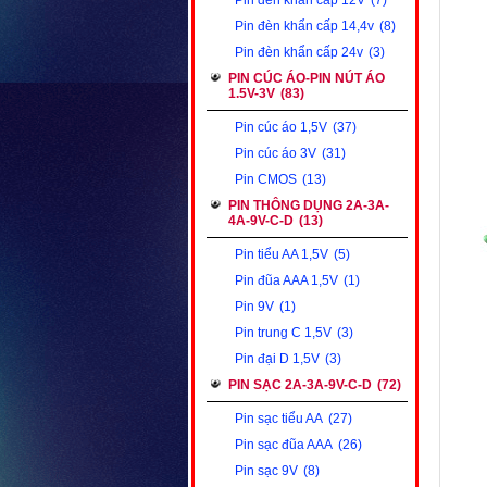
Pin đèn khẩn cấp 12V
(7)
Pin đèn khẩn cấp 14,4v
(8)
Pin đèn khẩn cấp 24v
(3)
PIN CÚC ÁO-PIN NÚT ÁO
1.5V-3V
(83)
Pin cúc áo 1,5V
(37)
Pin cúc áo 3V
(31)
Pin CMOS
(13)
PIN THÔNG DỤNG 2A-3A-
4A-9V-C-D
(13)
Pin tiểu AA 1,5V
(5)
Pin đũa AAA 1,5V
(1)
Pin 9V
(1)
Pin trung C 1,5V
(3)
Pin đại D 1,5V
(3)
PIN SẠC 2A-3A-9V-C-D
(72)
Pin sạc tiểu AA
(27)
Pin sạc đũa AAA
(26)
Pin sạc 9V
(8)