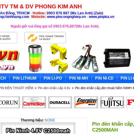
TV TM & DV PHONG KIM ANH
An Đông, TP.HCM
-
Hotline:
0903 976 887 (Ms Lan Anh) (Zalo)
ngchinhhang.com
Website:
www.pincongnghiep.vn
-
www.pinpka.vn
Ngoài giờ vui lòng gọi số 0903.976.887(Ms Lan Anh).
TCH
PIN LITHIUM
PIN LI-PO
PIN NI-MH
PIN NI-CD
PIN LI-
PIN ĐÈN THOÁT HIỂM
»
Pin đèn khẩn cấp 4.8v
»
Pin đèn khẩn cấp,đèn thoát hiểm NIMH
Thương hiệu:
NONE
Pin đèn khẩn cấp
C2500MAH