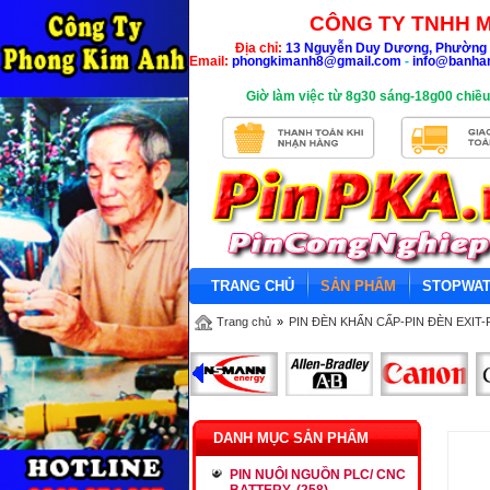
CÔNG TY TNHH M
Địa chỉ:
13 Nguyễn Duy Dương, Phường 
Email:
phongkimanh8@gmail.com
-
info@banha
Giờ làm việc từ 8g30 sáng-18g00 chiều
TRANG CHỦ
SẢN PHẨM
STOPWA
Trang chủ
»
PIN ĐÈN KHẨN CẤP-PIN ĐÈN EXIT-
DANH MỤC SẢN PHẨM
PIN NUÔI NGUỒN PLC/ CNC