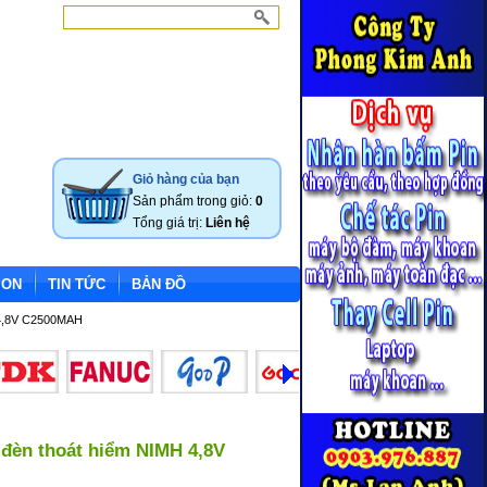
Giỏ hàng của bạn
Sản phẩm trong giỏ:
0
Tổng giá trị:
Liên hệ
ION
TIN TỨC
BẢN ĐỒ
 4,8V C2500MAH
,đèn thoát hiểm NIMH 4,8V