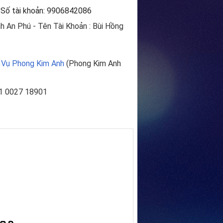
 Số tài khoản: 9906842086
h An Phú - Tên Tài Khoản : Bùi Hồng
 Vụ Phong Kim Anh
(Phong Kim Anh
51 0027 18901