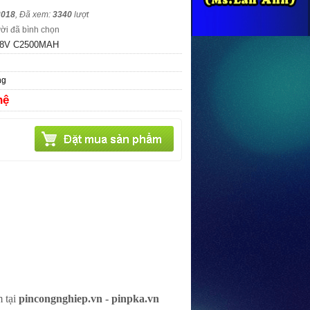
2018
,
Đã xem:
3340
lượt
ời đã bình chọn
.8V C2500MAH
ng
hệ
 tại
p
incongnghiep.vn - pinpka.vn