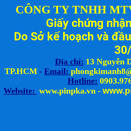
CÔNG TY TNHH MT
Thay Cell Pin Máy Khoan Rita
(Volt, Ampe)
Giấy chứng nhậ
Liên hệ
Do Sở kế hoạch và đầu
30
Địa chỉ:
13 Nguyễn D
TP.HCM
-
Email:
ph
ongkimanh8@
Hotline:
0903.976
www.
p
Website:
www.pinpka.vn
-
Thay Cell Pin Máy Khoan Skil
(Volt, Ampe)
Liên hệ