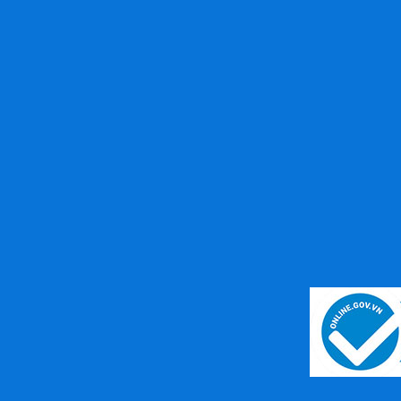
Thay Cell Pin Máy Khoan Hilti
(Volt, Ampe)
Liên hệ