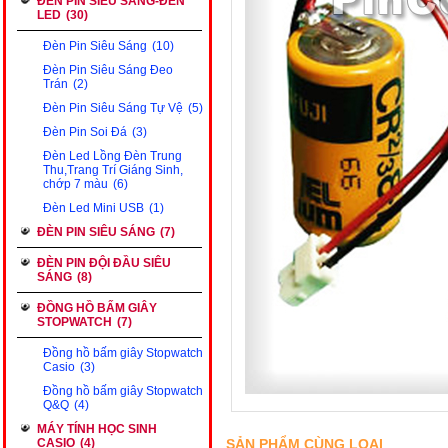
ĐÈN PIN SIÊU SÁNG-ĐÈN
LED
(30)
Đèn Pin Siêu Sáng
(10)
Đèn Pin Siêu Sáng Đeo
Trán
(2)
Đèn Pin Siêu Sáng Tự Vệ
(5)
Đèn Pin Soi Đá
(3)
Đèn Led Lồng Đèn Trung
Thu,Trang Trí Giáng Sinh,
chớp 7 màu
(6)
Đèn Led Mini USB
(1)
ĐÈN PIN SIÊU SÁNG
(7)
ĐÈN PIN ĐỘI ĐẦU SIÊU
SÁNG
(8)
ĐỒNG HỒ BẤM GIÂY
STOPWATCH
(7)
Đồng hồ bấm giây Stopwatch
Casio
(3)
Đồng hồ bấm giây Stopwatch
Q&Q
(4)
MÁY TÍNH HỌC SINH
SẢN PHẨM CÙNG LOẠI
CASIO
(4)