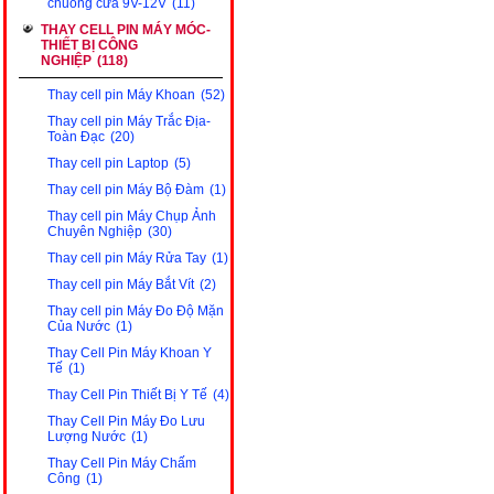
chuông cửa 9V-12V
(11)
THAY CELL PIN MÁY MÓC-
THIẾT BỊ CÔNG
NGHIỆP
(118)
Thay cell pin Máy Khoan
(52)
Thay cell pin Máy Trắc Địa-
Toàn Đạc
(20)
Thay cell pin Laptop
(5)
Thay cell pin Máy Bộ Đàm
(1)
Thay cell pin Máy Chụp Ảnh
Chuyên Nghiệp
(30)
Thay cell pin Máy Rửa Tay
(1)
Thay cell pin Máy Bắt Vít
(2)
Thay cell pin Máy Đo Độ Mặn
Của Nước
(1)
Thay Cell Pin Máy Khoan Y
Tế
(1)
Thay Cell Pin Thiết Bị Y Tế
(4)
Thay Cell Pin Máy Đo Lưu
Lượng Nước
(1)
Thay Cell Pin Máy Chấm
Công
(1)