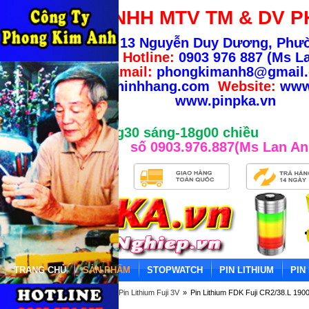
CÔNG TY TNHH MTV TM & DV P
Địa chỉ:
13 Nguyễn Duy Dương, Phư
TP.HCM
-
Hotline:
0903 976 887 (Ms La
Email:
phongkimanh8@gmail
info@banhangchinhhang.com
Website:
www
www.pinpka.vn
Giờ làm việc từ 8g30 sáng-18g00 chiều
số 0903.976.887(Ms Lan An
TRANG CHỦ
SẢN PHẨM
STOPWATCH
PIN LITHIUM
PIN
Trang chủ
»
PIN LITHIUM
»
Pin Lithium Fuji 3V
»
Pin Lithium FDK Fuji CR2/38.L 19