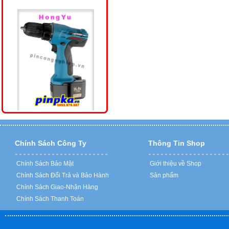
Thay Cell Pin Máy Khoan HongYu
(Volt, Ampe)
Liên hệ
Chính Sách Công Ty
Thông Tin Shop
Chính Sách Bảo Mật
Giới thiệu về Shop
Chính Sách Đổi Trả và Bảo Hành
Sản phẩm
Chính Sách Giao-Nhận Hàng
Chính Sách Thanh Toán