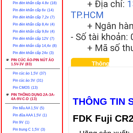
+ Địa chỉ:
1
Pin đèn khẩn cấp 4.8v
(18)
Pin đèn khẩn cấp 6v
(14)
TP.HCM
Pin đèn khẩn cấp 7,2v
(7)
+ Ngân hàng V
Pin đèn khẩn cấp 8,4v
(4)
Pin đèn khẩn cấp 9,6v
(4)
- Số tài khoản
Pin đèn khẩn cấp 12V
(7)
+ Mã số thuế
Pin đèn khẩn cấp 14,4v
(8)
Pin đèn khẩn cấp 24v
(3)
PIN CÚC ÁO-PIN NÚT ÁO
Thông tin sản
1.5V-3V
(83)
Pin cúc áo 1,5V
(37)
Pin cúc áo 3V
(31)
Pin CMOS
(13)
PIN THÔNG DỤNG 2A-3A-
THÔNG TIN 
4A-9V-C-D
(13)
Pin tiểu AA 1,5V
(5)
FDK Fuji CR2
Pin đũa AAA 1,5V
(1)
Pin 9V
(1)
Pin trung C 1,5V
(3)