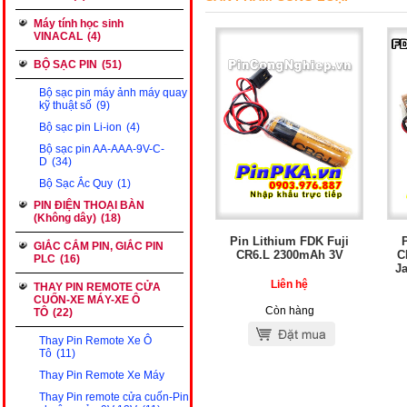
Máy tính học sinh
VINACAL
(4)
BỘ SẠC PIN
(51)
Bộ sạc pin máy ảnh máy quay
kỹ thuật số
(9)
Bộ sạc pin Li-ion
(4)
Bộ sạc pin AA-AAA-9V-C-
D
(34)
Bộ Sạc Ắc Quy
(1)
PIN ĐIỆN THOẠI BÀN
(Không dây)
(18)
Pin Lithium FDK Fuji
GIẮC CẮM PIN, GIẮC PIN
CR6.L 2300mAh 3V
C
PLC
(16)
J
Liên hệ
THAY PIN REMOTE CỬA
CUỐN-XE MÁY-XE Ô
Còn hàng
TÔ
(22)
Thay Pin Remote Xe Ô
Tô
(11)
Thay Pin Remote Xe Máy
Thay Pin remote cửa cuốn-Pin