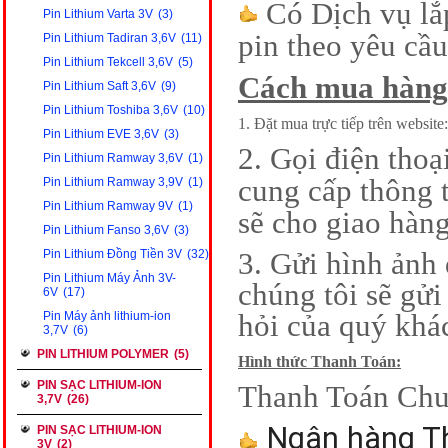
Có Dịch vụ lắp
Pin Lithium Varta 3V
(3)
pin theo yêu cầu
Pin Lithium Tadiran 3,6V
(11)
Pin Lithium Tekcell 3,6V
(5)
Cách mua hàng
Pin Lithium Saft 3,6V
(9)
Pin Lithium Toshiba 3,6V
(10)
1. Đặt mua trực tiếp trên website:
Pin Lithium EVE 3,6V
(3)
2. Gọi điện tho
Pin Lithium Ramway 3,6V
(1)
cung cấp thông t
Pin Lithium Ramway 3,9V
(1)
Pin Lithium Ramway 9V
(1)
sẽ cho giao hàng
Pin Lithium Fanso 3,6V
(3)
Pin Lithium Đồng Tiền 3V
(32)
3. Gửi hình ảnh
Pin Lithium Máy Ảnh 3V-
chúng tôi sẽ gửi
6V
(17)
Pin Máy ảnh lithium-ion
hỏi của quý khá
3,7V
(6)
PIN LITHIUM POLYMER
(5)
Hình thức Thanh Toán:
PIN SẠC LITHIUM-ION
Thanh Toán Chu
3,7V
(26)
Ngân hàng T
PIN SẠC LITHIUM-ION
3V
(2)