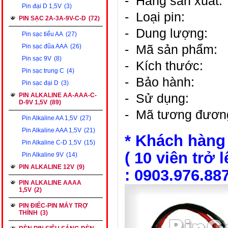
- Hãng s
ả
n xu
ấ
t:
Pin đại D 1,5V
(3)
- Lo
ạ
i pin:
PIN SẠC 2A-3A-9V-C-D
(72)
- Dung l
ượ
ng:
Pin sạc tiểu AA
(27)
- Mã sản phẩm:
Pin sạc đũa AAA
(26)
Pin sạc 9V
(8)
- Kích th
ướ
c:
Pin sạc trung C
(4)
- Bảo hành:
Pin sạc đại D
(3)
- Sử dụng:
PIN ALKALINE AA-AAA-C-
D-9V 1,5V
(89)
- Mã tương đươn
Pin Alkaline AA 1,5V
(27)
Pin Alkaline AAA 1,5V
(21)
* Khách hàng
Pin Alkaline C-D 1,5V
(15)
(
10 viên trở l
Pin Alkaline 9V
(14)
PIN ALKALINE 12V
(9)
:
0903.976.88
PIN ALKALINE AAAA
1,5V
(2)
PIN ĐIẾC-PIN MÁY TRỢ
THÍNH
(3)