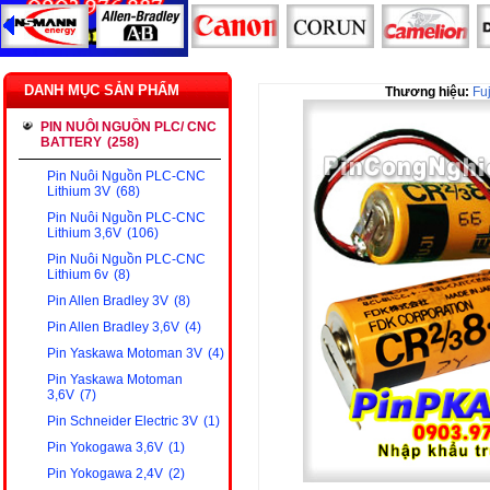
DANH MỤC SẢN PHẨM
Thương hiệu:
Fuj
PIN NUÔI NGUỒN PLC/ CNC
BATTERY
(258)
Pin Nuôi Nguồn PLC-CNC
Lithium 3V
(68)
Pin Nuôi Nguồn PLC-CNC
Lithium 3,6V
(106)
Pin Nuôi Nguồn PLC-CNC
Lithium 6v
(8)
Pin Allen Bradley 3V
(8)
Pin Allen Bradley 3,6V
(4)
Pin Yaskawa Motoman 3V
(4)
Pin Yaskawa Motoman
3,6V
(7)
Pin Schneider Electric 3V
(1)
Pin Yokogawa 3,6V
(1)
Pin Yokogawa 2,4V
(2)