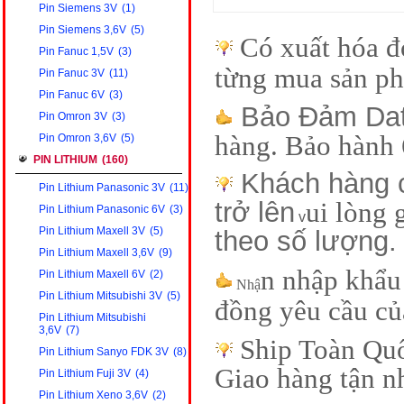
Pin Siemens 3V
(1)
Pin Siemens 3,6V
(5)
Có xuất hóa đ
Pin Fanuc 1,5V
(3)
từng mua sản p
Pin Fanuc 3V
(11)
Pin Fanuc 6V
(3)
Bảo Đảm Dat
Pin Omron 3V
(3)
hàng. Bảo hành 
Pin Omron 3,6V
(5)
PIN LITHIUM
(160)
Khách hàng c
Pin Lithium Panasonic 3V
(11)
trở lên
ui lòng 
Pin Lithium Panasonic 6V
(3)
v
Pin Lithium Maxell 3V
(5)
theo số lượng.
Pin Lithium Maxell 3,6V
(9)
n nhập khẩu 
Pin Lithium Maxell 6V
(2)
Nhậ
Pin Lithium Mitsubishi 3V
(5)
đồng yêu cầu củ
Pin Lithium Mitsubishi
3,6V
(7)
Ship Toàn Qu
Pin Lithium Sanyo FDK 3V
(8)
Giao hàng tận n
Pin Lithium Fuji 3V
(4)
Pin Lithium Xeno 3,6V
(2)