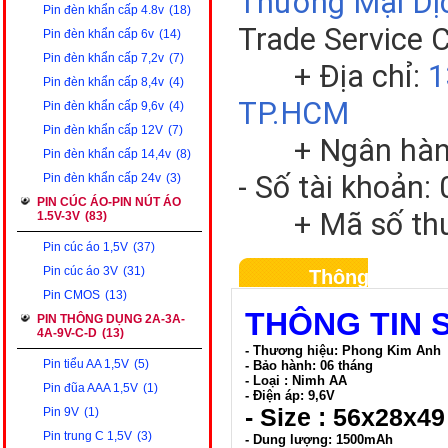
Thương Mại Dị
Pin đèn khẩn cấp 4.8v
(18)
Trade Service 
Pin đèn khẩn cấp 6v
(14)
Pin đèn khẩn cấp 7,2v
(7)
+ Địa chỉ:
1
Pin đèn khẩn cấp 8,4v
(4)
TP.HCM
Pin đèn khẩn cấp 9,6v
(4)
Pin đèn khẩn cấp 12V
(7)
+ Ngân hàng V
Pin đèn khẩn cấp 14,4v
(8)
- Số tài khoản
Pin đèn khẩn cấp 24v
(3)
PIN CÚC ÁO-PIN NÚT ÁO
+ Mã số thuế
1.5V-3V
(83)
Pin cúc áo 1,5V
(37)
Pin cúc áo 3V
(31)
Thông tin sản
Pin CMOS
(13)
THÔNG TIN 
PIN THÔNG DỤNG 2A-3A-
4A-9V-C-D
(13)
- Thương hiệu:
Phong Kim Anh
Pin tiểu AA 1,5V
(5)
- Bảo hành: 06 tháng
- Loại : Nimh AA
Pin đũa AAA 1,5V
(1)
- Điện áp: 9,6V
- Size : 56
x28x49
Pin 9V
(1)
Pin trung C 1,5V
(3)
- Dung lượng: 1500mAh