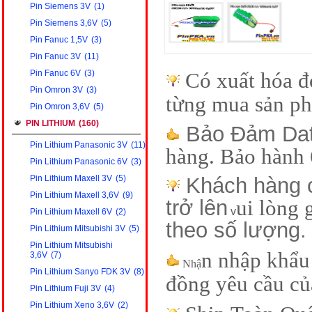
Pin Siemens 3V
(1)
Pin Siemens 3,6V
(5)
Pin Fanuc 1,5V
(3)
Pin Fanuc 3V
(11)
Pin Fanuc 6V
(3)
Có xuất hóa đ
Pin Omron 3V
(3)
từng mua sản p
Pin Omron 3,6V
(5)
PIN LITHIUM
(160)
Bảo Đảm Dat
Pin Lithium Panasonic 3V
(11)
hàng. Bảo hành 
Pin Lithium Panasonic 6V
(3)
Pin Lithium Maxell 3V
(5)
Khách hàng c
Pin Lithium Maxell 3,6V
(9)
trở lên
ui lòng 
v
Pin Lithium Maxell 6V
(2)
theo số lượng.
Pin Lithium Mitsubishi 3V
(5)
Pin Lithium Mitsubishi
n nhập khẩu 
3,6V
(7)
Nhậ
Pin Lithium Sanyo FDK 3V
(8)
đồng yêu cầu củ
Pin Lithium Fuji 3V
(4)
Pin Lithium Xeno 3,6V
(2)