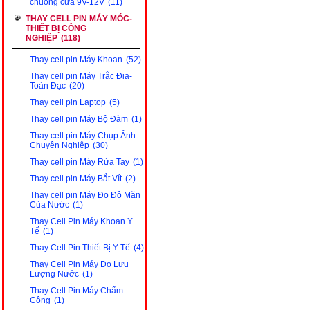
chuông cửa 9V-12V
(11)
THAY CELL PIN MÁY MÓC-
THIẾT BỊ CÔNG
NGHIỆP
(118)
Thay cell pin Máy Khoan
(52)
Thay cell pin Máy Trắc Địa-
Toàn Đạc
(20)
Thay cell pin Laptop
(5)
Thay cell pin Máy Bộ Đàm
(1)
Thay cell pin Máy Chụp Ảnh
Chuyên Nghiệp
(30)
Thay cell pin Máy Rửa Tay
(1)
Thay cell pin Máy Bắt Vít
(2)
Thay cell pin Máy Đo Độ Mặn
Của Nước
(1)
Thay Cell Pin Máy Khoan Y
Tế
(1)
Thay Cell Pin Thiết Bị Y Tế
(4)
Thay Cell Pin Máy Đo Lưu
Lượng Nước
(1)
Thay Cell Pin Máy Chấm
Công
(1)