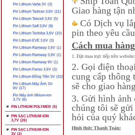
Ship Toàn Qu
Pin Lithium Varta 3V
(3)
Giao hàng tận n
Pin Lithium Tadiran 3,6V
(11)
Pin Lithium Tekcell 3,6V
(5)
Có Dịch vụ lắp
Pin Lithium Saft 3,6V
(9)
pin theo yêu cầu
Pin Lithium Toshiba 3,6V
(10)
Pin Lithium EVE 3,6V
(3)
Cách mua hàng
Pin Lithium Ramway 3,6V
(1)
Pin Lithium Ramway 3,9V
(1)
1. Đặt mua trực tiếp trên website:
Pin Lithium Ramway 9V
(1)
2. Gọi điện tho
Pin Lithium Fanso 3,6V
(3)
cung cấp thông t
Pin Lithium Đồng Tiền 3V
(32)
sẽ cho giao hàng
Pin Lithium Máy Ảnh 3V-
6V
(17)
Pin Máy ảnh lithium-ion
3. Gửi hình ảnh
3,7V
(6)
chúng tôi sẽ gửi
PIN LITHIUM POLYMER
(5)
hỏi của quý khá
PIN SẠC LITHIUM-ION
3,7V
(26)
Hình thức Thanh Toán:
PIN SẠC LITHIUM-ION
3V
(2)