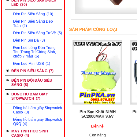
ĐÈN PIN SIÊU SÁNG-ĐÈN
LED
(30)
Đèn Pin Siêu Sáng
(10)
Đèn Pin Siêu Sáng Đeo
Trán
(2)
SẢN PHẨM CÙNG LOẠI
Đèn Pin Siêu Sáng Tự Vệ
(5)
Đèn Pin Soi Đá
(3)
Đèn Led Lồng Đèn Trung
Thu,Trang Trí Giáng Sinh,
chớp 7 màu
(6)
Đèn Led Mini USB
(1)
ĐÈN PIN SIÊU SÁNG
(7)
ĐÈN PIN ĐỘI ĐẦU SIÊU
SÁNG
(8)
ĐỒNG HỒ BẤM GIÂY
STOPWATCH
(7)
Đồng hồ bấm giây Stopwatch
Pin Sạc Khối NIMH
Pi
Casio
(3)
SC2000MAH 9,6V
Đồng hồ bấm giây Stopwatch
Q&Q
(4)
Liên hệ
MÁY TÍNH HỌC SINH
Còn hàng
CASIO
(4)