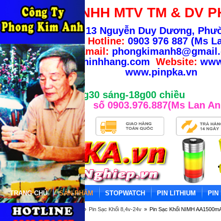
CÔNG TY TNHH MTV TM & DV P
Địa chỉ:
13 Nguyễn Duy Dương, Phư
TP.HCM
-
Hotline:
0903 976 887 (Ms La
Email:
phongkimanh8@gmail
info@banhangchinhhang.com
Website:
www
www.pinpka.vn
Giờ làm việc từ 8g30 sáng-18g00 chiều
số 0903.976.887(Ms Lan An
TRANG CHỦ
SẢN PHẨM
STOPWATCH
PIN LITHIUM
PIN
Trang chủ
»
PIN SẠC KHỐI
»
Pin Sạc Khối 8,4v-24v
»
Pin Sạc Khối NIMH AA1500m