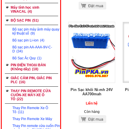
Máy tính học sinh
VINACAL
(4)
BỘ SẠC PIN
(51)
Bộ sạc pin máy ảnh máy quay
kỹ thuật số
(9)
Bộ sạc pin Li-ion
(4)
Bộ sạc pin AA-AAA-9V-C-
D
(34)
Bộ Sạc Ắc Quy
(1)
PIN ĐIỆN THOẠI BÀN
(Không dây)
(18)
GIẮC CẮM PIN, GIẮC PIN
PLC
(16)
Pin Sạc khối Ni-mh 24V
Pi
THAY PIN REMOTE CỬA
AA700mah
CUỐN-XE MÁY-XE Ô
TÔ
(22)
Liên hệ
Thay Pin Remote Xe Ô
Còn hàng
Tô
(11)
Thay Pin Remote Xe Máy
Thay Pin remote cửa cuốn-Pin