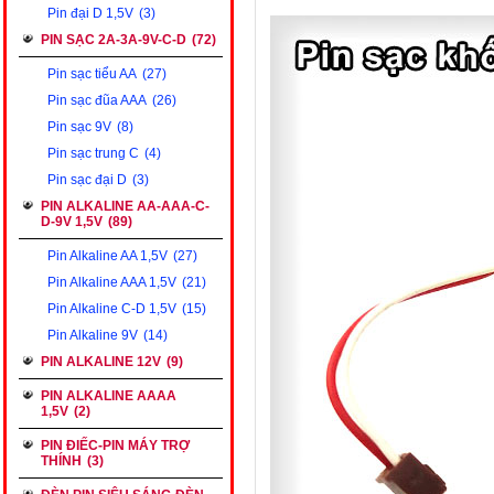
Pin đại D 1,5V
(3)
PIN SẠC 2A-3A-9V-C-D
(72)
Pin sạc tiểu AA
(27)
Pin sạc đũa AAA
(26)
Pin sạc 9V
(8)
Pin sạc trung C
(4)
Pin sạc đại D
(3)
PIN ALKALINE AA-AAA-C-
D-9V 1,5V
(89)
Pin Alkaline AA 1,5V
(27)
Pin Alkaline AAA 1,5V
(21)
Pin Alkaline C-D 1,5V
(15)
Pin Alkaline 9V
(14)
PIN ALKALINE 12V
(9)
PIN ALKALINE AAAA
1,5V
(2)
PIN ĐIẾC-PIN MÁY TRỢ
THÍNH
(3)