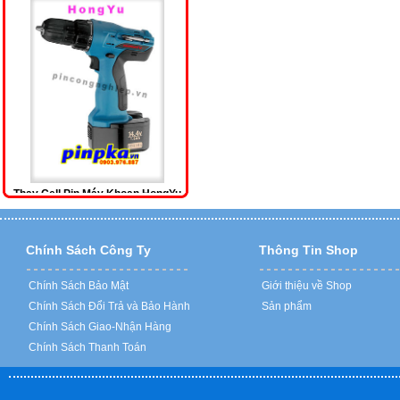
Thay Cell Pin Máy Khoan HongYu
(Volt, Ampe)
Liên hệ
Chính Sách Công Ty
Thông Tin Shop
Chính Sách Bảo Mật
Giới thiệu về Shop
Chính Sách Đổi Trả và Bảo Hành
Sản phẩm
Chính Sách Giao-Nhận Hàng
Chính Sách Thanh Toán