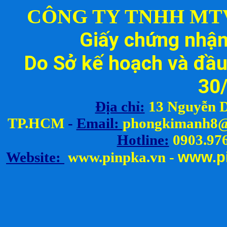
CÔNG TY TNHH MT
Thay Cell Pin Máy Khoan Rita
(Volt, Ampe)
Giấy chứng nhậ
Liên hệ
Do Sở kế hoạch và đầu
30
Địa chỉ:
13 Nguyễn D
TP.HCM
-
Email:
ph
ongkimanh8@
Hotline:
0903.976
www.
p
Website:
www.pinpka.vn
-
Thay Cell Pin Máy Khoan Skil
(Volt, Ampe)
Liên hệ