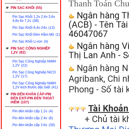
Thanh Toán Chu
PIN SẠC KHỐI
(55)
Ngân hàng T
Pin Sạc Khối 1,2v 2,4v 3,6v
4,8v 6v 7,2v
(38)
(ACB) - Tên
Tài
Pin Sạc Khối 8,4v-24v
(13)
46047067
Pin Sạc Khối Đèn Hầm Mỏ
(1)
Pin Sạc Khối Li-ion
(4)
Ngân hàng Vi
PIN SẠC CÔNG NGHIỆP
Thị Lan Anh - 
1,2V
(82)
Pin Sạc Công Nghiệp NiMH
Ngân hàng NN
1,2V
(22)
Pin Sạc Công Nghiệp NiCD
Agribank, Chi 
1,2V
(17)
Pin Sạc Công Nghiệp NiMH
Phong - Số tài
1,2V kích thước đặc biệt
(41)
PIN ĐÈN KHẨN CẤP-PIN
ĐÈN EXIT-PIN ĐÈN THOÁT
HIỂM
(107)
Tài Khoản
Pin đèn khẩn cấp 1.2v
(4)
+ Chủ tài k
Pin đèn khẩn cấp 2.4v
(6)
Pin đèn khẩn cấp 3.6v
(30)