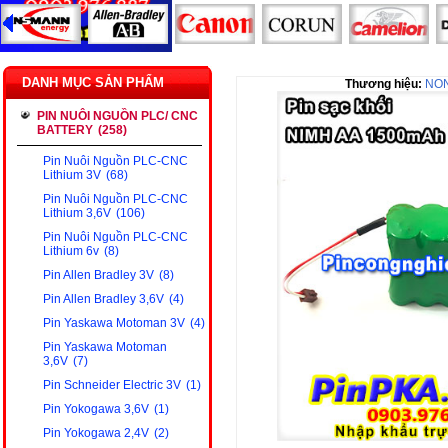
DANH MỤC SẢN PHẨM
Thương hiệu:
NO
PIN NUÔI NGUỒN PLC/ CNC
BATTERY
(258)
Pin Nuôi Nguồn PLC-CNC
Lithium 3V
(68)
Pin Nuôi Nguồn PLC-CNC
Lithium 3,6V
(106)
Pin Nuôi Nguồn PLC-CNC
Lithium 6v
(8)
Pin Allen Bradley 3V
(8)
Pin Allen Bradley 3,6V
(4)
Pin Yaskawa Motoman 3V
(4)
Pin Yaskawa Motoman
3,6V
(7)
Pin Schneider Electric 3V
(1)
Pin Yokogawa 3,6V
(1)
Pin Yokogawa 2,4V
(2)