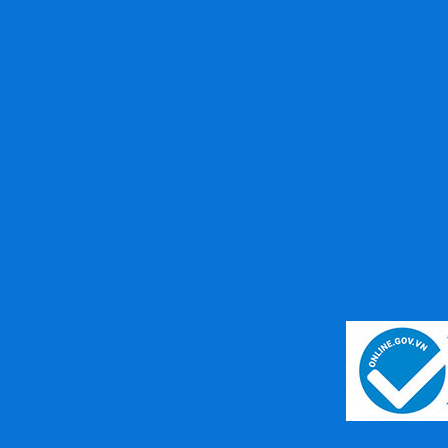
Thay Cell Pin Máy Khoan Hilti
(Volt, Ampe)
Liên hệ