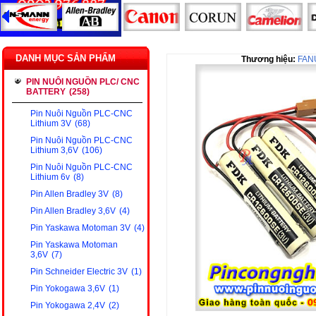
DANH MỤC SẢN PHẨM
Thương hiệu:
FAN
PIN NUÔI NGUỒN PLC/ CNC
BATTERY
(258)
Pin Nuôi Nguồn PLC-CNC
Lithium 3V
(68)
Pin Nuôi Nguồn PLC-CNC
Lithium 3,6V
(106)
Pin Nuôi Nguồn PLC-CNC
Lithium 6v
(8)
Pin Allen Bradley 3V
(8)
Pin Allen Bradley 3,6V
(4)
Pin Yaskawa Motoman 3V
(4)
Pin Yaskawa Motoman
3,6V
(7)
Pin Schneider Electric 3V
(1)
Pin Yokogawa 3,6V
(1)
Pin Yokogawa 2,4V
(2)