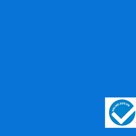
Thay Cell Pin Máy Khoan Hilti
(Volt, Ampe)
Liên hệ