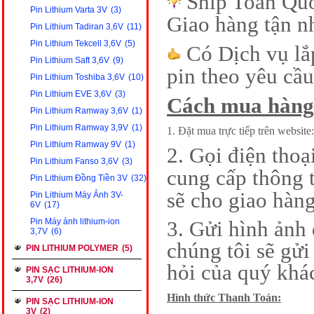
Ship Toàn Qu
Pin Lithium Varta 3V
(3)
Giao hàng tận n
Pin Lithium Tadiran 3,6V
(11)
Pin Lithium Tekcell 3,6V
(5)
Có Dịch vụ lắp
Pin Lithium Saft 3,6V
(9)
pin theo yêu cầu
Pin Lithium Toshiba 3,6V
(10)
Pin Lithium EVE 3,6V
(3)
Cách mua hàng
Pin Lithium Ramway 3,6V
(1)
Pin Lithium Ramway 3,9V
(1)
1. Đặt mua trực tiếp trên website:
Pin Lithium Ramway 9V
(1)
2. Gọi điện tho
Pin Lithium Fanso 3,6V
(3)
cung cấp thông t
Pin Lithium Đồng Tiền 3V
(32)
sẽ cho giao hàng
Pin Lithium Máy Ảnh 3V-
6V
(17)
Pin Máy ảnh lithium-ion
3. Gửi hình ảnh
3,7V
(6)
chúng tôi sẽ gửi
PIN LITHIUM POLYMER
(5)
hỏi của quý khá
PIN SẠC LITHIUM-ION
3,7V
(26)
Hình thức Thanh Toán:
PIN SẠC LITHIUM-ION
3V
(2)