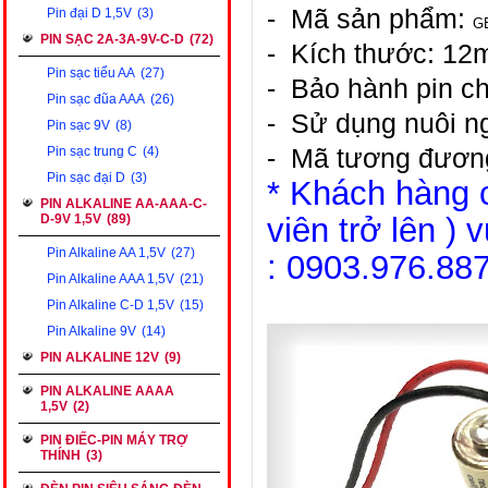
- Mã sản phẩm:
Pin đại D 1,5V
(3)
G
PIN SẠC 2A-3A-9V-C-D
(72)
- Kích th
ướ
c: 1
Pin sạc tiểu AA
(27)
- Bảo hành pin c
Pin sạc đũa AAA
(26)
- Sử dụng nuôi ng
Pin sạc 9V
(8)
- Mã tương đươn
Pin sạc trung C
(4)
Pin sạc đại D
(3)
* Khách hàng 
PIN ALKALINE AA-AAA-C-
D-9V 1,5V
(89)
viên trở lên
) v
Pin Alkaline AA 1,5V
(27)
:
0903.976.88
Pin Alkaline AAA 1,5V
(21)
Pin Alkaline C-D 1,5V
(15)
Pin Alkaline 9V
(14)
PIN ALKALINE 12V
(9)
PIN ALKALINE AAAA
1,5V
(2)
PIN ĐIẾC-PIN MÁY TRỢ
THÍNH
(3)