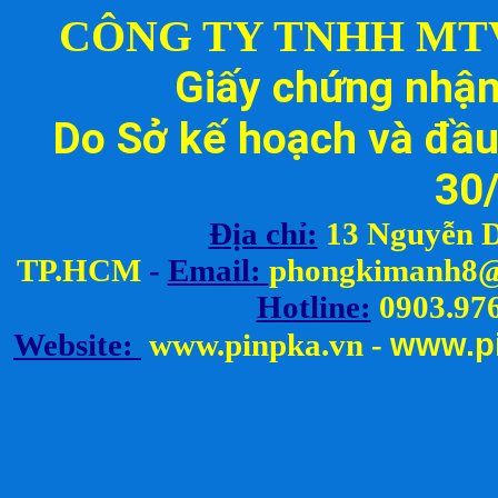
CÔNG TY TNHH MT
Thay Cell Pin Máy Khoan Rita
(Volt, Ampe)
Giấy chứng nhậ
Liên hệ
Do Sở kế hoạch và đầu
30
Địa chỉ:
13 Nguyễn D
TP.HCM
-
Email:
ph
ongkimanh8@
Hotline:
0903.976
www.
p
Website:
www.pinpka.vn
-
Thay Cell Pin Máy Khoan Skil
(Volt, Ampe)
Liên hệ