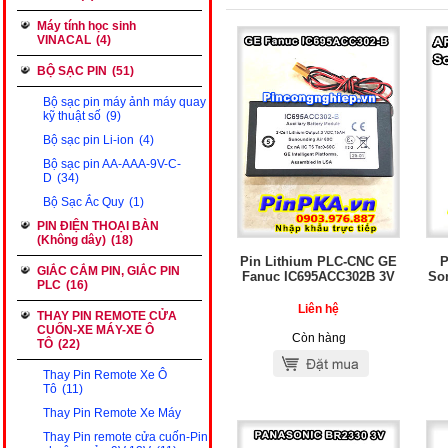
Máy tính học sinh
VINACAL
(4)
BỘ SẠC PIN
(51)
Bộ sạc pin máy ảnh máy quay
kỹ thuật số
(9)
Bộ sạc pin Li-ion
(4)
Bộ sạc pin AA-AAA-9V-C-
D
(34)
Bộ Sạc Ắc Quy
(1)
PIN ĐIỆN THOẠI BÀN
(Không dây)
(18)
Pin Lithium PLC-CNC GE
P
GIẮC CẮM PIN, GIẮC PIN
Fanuc IC695ACC302B 3V
So
PLC
(16)
Liên hệ
THAY PIN REMOTE CỬA
CUỐN-XE MÁY-XE Ô
Còn hàng
TÔ
(22)
Thay Pin Remote Xe Ô
Tô
(11)
Thay Pin Remote Xe Máy
Thay Pin remote cửa cuốn-Pin