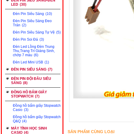
ĐÈN PIN SIÊU SÁNG-ĐÈN
LED
(30)
Đèn Pin Siêu Sáng
(10)
Đèn Pin Siêu Sáng Đeo
Trán
(2)
Đèn Pin Siêu Sáng Tự Vệ
(5)
Đèn Pin Soi Đá
(3)
Đèn Led Lồng Đèn Trung
Thu,Trang Trí Giáng Sinh,
chớp 7 màu
(6)
Đèn Led Mini USB
(1)
ĐÈN PIN SIÊU SÁNG
(7)
ĐÈN PIN ĐỘI ĐẦU SIÊU
SÁNG
(8)
ĐỒNG HỒ BẤM GIÂY
STOPWATCH
(7)
Đồng hồ bấm giây Stopwatch
Casio
(3)
Đồng hồ bấm giây Stopwatch
Q&Q
(4)
MÁY TÍNH HỌC SINH
SẢN PHẨM CÙNG LOẠI
CASIO
(4)