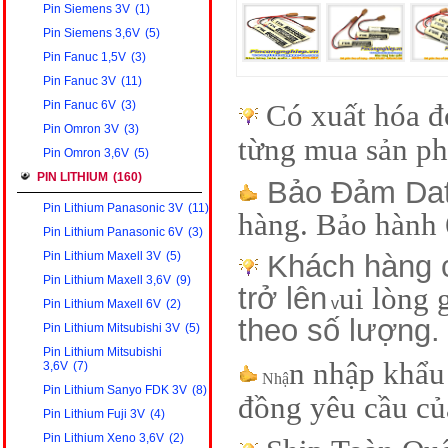
Pin Siemens 3V
(1)
Pin Siemens 3,6V
(5)
Pin Fanuc 1,5V
(3)
Pin Fanuc 3V
(11)
Pin Fanuc 6V
(3)
Có xuất hóa đ
Pin Omron 3V
(3)
từng mua sản p
Pin Omron 3,6V
(5)
PIN LITHIUM
(160)
Bảo Đảm Dat
Pin Lithium Panasonic 3V
(11)
hàng. Bảo hành 
Pin Lithium Panasonic 6V
(3)
Pin Lithium Maxell 3V
(5)
Khách hàng c
Pin Lithium Maxell 3,6V
(9)
trở lên
ui lòng 
v
Pin Lithium Maxell 6V
(2)
theo số lượng.
Pin Lithium Mitsubishi 3V
(5)
Pin Lithium Mitsubishi
n nhập khẩu 
3,6V
(7)
Nhậ
Pin Lithium Sanyo FDK 3V
(8)
đồng yêu cầu củ
Pin Lithium Fuji 3V
(4)
Pin Lithium Xeno 3,6V
(2)