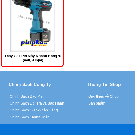
Thay Cell Pin Máy Khoan HongYu
(Volt, Ampe)
Liên hệ
Chính Sách Công Ty
Thông Tin Shop
Chính Sách Bảo Mật
Giới thiệu về Shop
Chính Sách Đổi Trả và Bảo Hành
Sản phẩm
Chính Sách Giao-Nhận Hàng
Chính Sách Thanh Toán