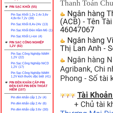
Thanh Toán Chu
PIN SẠC KHỐI
(55)
Ngân hàng T
Pin Sạc Khối 1,2v 2,4v 3,6v
4,8v 6v 7,2v
(38)
(ACB) - Tên
Tài
Pin Sạc Khối 8,4v-24v
(13)
46047067
Pin Sạc Khối Đèn Hầm Mỏ
(1)
Pin Sạc Khối Li-ion
(4)
Ngân hàng Vi
PIN SẠC CÔNG NGHIỆP
Thị Lan Anh - 
1,2V
(82)
Pin Sạc Công Nghiệp NiMH
Ngân hàng NN
1,2V
(22)
Pin Sạc Công Nghiệp NiCD
Agribank, Chi 
1,2V
(17)
Pin Sạc Công Nghiệp NiMH
Phong - Số tài
1,2V kích thước đặc biệt
(41)
PIN ĐÈN KHẨN CẤP-PIN
ĐÈN EXIT-PIN ĐÈN THOÁT
HIỂM
(107)
Tài Khoản
Pin đèn khẩn cấp 1.2v
(4)
+ Chủ tài k
Pin đèn khẩn cấp 2.4v
(6)
Pin đèn khẩn cấp 3.6v
(30)