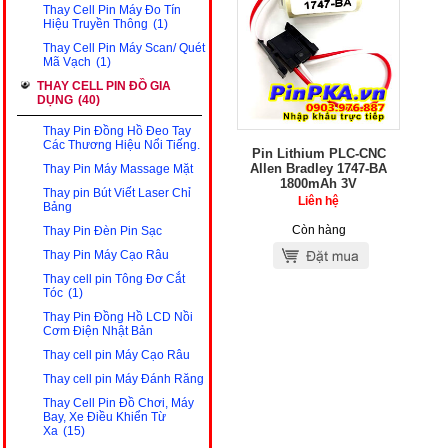
Thay Cell Pin Máy Đo Tín
Hiệu Truyền Thông
(1)
Thay Cell Pin Máy Scan/ Quét
Mã Vạch
(1)
THAY CELL PIN ĐỒ GIA
DỤNG
(40)
Thay Pin Đồng Hồ Đeo Tay
Các Thương Hiệu Nổi Tiếng.
Pin Lithium PLC-CNC
Allen Bradley 1747-BA
Thay Pin Máy Massage Mặt
1800mAh 3V
Thay pin Bút Viết Laser Chỉ
Liên hệ
Bảng
Còn hàng
Thay Pin Đèn Pin Sạc
Thay Pin Máy Cạo Râu
Thay cell pin Tông Đơ Cắt
Tóc
(1)
Thay Pin Đồng Hồ LCD Nồi
Cơm Điện Nhật Bản
Thay cell pin Máy Cạo Râu
Thay cell pin Máy Đánh Răng
Thay Cell Pin Đồ Chơi, Máy
Bay, Xe Điều Khiển Từ
Xa
(15)