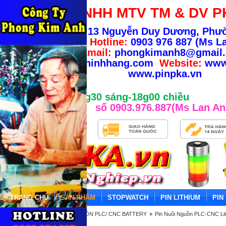
CÔNG TY TNHH MTV TM & DV P
Địa chỉ:
13 Nguyễn Duy Dương, Phư
TP.HCM
-
Hotline:
0903 976 887 (Ms La
Email:
phongkimanh8@gmail
info@banhangchinhhang.com
Website:
www
www.pinpka.vn
Giờ làm việc từ 8g30 sáng-18g00 chiều
số 0903.976.887(Ms Lan An
TRANG CHỦ
SẢN PHẨM
STOPWATCH
PIN LITHIUM
PIN
Trang chủ
»
PIN NUÔI NGUỒN PLC/ CNC BATTERY
»
Pin Nuôi Nguồn PLC-CNC Li