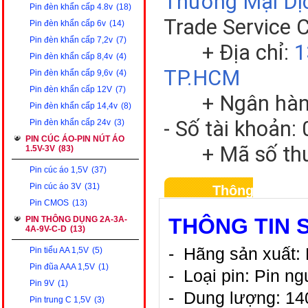
Thương Mại Dị
Pin đèn khẩn cấp 4.8v
(18)
Trade Service 
Pin đèn khẩn cấp 6v
(14)
Pin đèn khẩn cấp 7,2v
(7)
+ Địa chỉ:
1
Pin đèn khẩn cấp 8,4v
(4)
TP.HCM
Pin đèn khẩn cấp 9,6v
(4)
Pin đèn khẩn cấp 12V
(7)
+ Ngân hàng V
Pin đèn khẩn cấp 14,4v
(8)
- Số tài khoản
Pin đèn khẩn cấp 24v
(3)
PIN CÚC ÁO-PIN NÚT ÁO
+ Mã số thuế
1.5V-3V
(83)
Pin cúc áo 1,5V
(37)
Pin cúc áo 3V
(31)
Thông tin sản
Pin CMOS
(13)
THÔNG TIN 
PIN THÔNG DỤNG 2A-3A-
4A-9V-C-D
(13)
- Hãng s
ả
n xu
ấ
t:
Pin tiểu AA 1,5V
(5)
Pin đũa AAA 1,5V
(1)
- Lo
ạ
i pin: Pin ng
Pin 9V
(1)
- Dung l
ượ
ng: 1
Pin trung C 1,5V
(3)