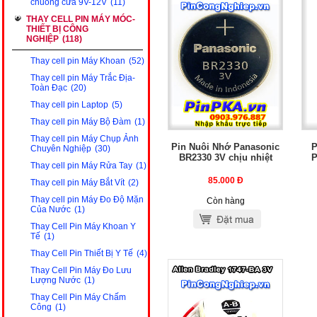
chuông cửa 9V-12V
(11)
THAY CELL PIN MÁY MÓC-
THIẾT BỊ CÔNG
NGHIỆP
(118)
Thay cell pin Máy Khoan
(52)
Thay cell pin Máy Trắc Địa-
Toàn Đạc
(20)
Thay cell pin Laptop
(5)
Thay cell pin Máy Bộ Đàm
(1)
Thay cell pin Máy Chụp Ảnh
Pin Nuôi Nhớ Panasonic
P
Chuyên Nghiệp
(30)
BR2330 3V chịu nhiệt
P
Thay cell pin Máy Rửa Tay
(1)
85.000
Đ
Thay cell pin Máy Bắt Vít
(2)
Thay cell pin Máy Đo Độ Mặn
Còn hàng
Của Nước
(1)
Thay Cell Pin Máy Khoan Y
Tế
(1)
Thay Cell Pin Thiết Bị Y Tế
(4)
Thay Cell Pin Máy Đo Lưu
Lượng Nước
(1)
Thay Cell Pin Máy Chấm
Công
(1)