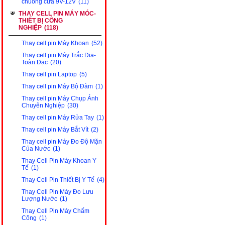
chuông cửa 9V-12V
(11)
THAY CELL PIN MÁY MÓC-
THIẾT BỊ CÔNG
NGHIỆP
(118)
Thay cell pin Máy Khoan
(52)
Thay cell pin Máy Trắc Địa-
Toàn Đạc
(20)
Thay cell pin Laptop
(5)
Thay cell pin Máy Bộ Đàm
(1)
Thay cell pin Máy Chụp Ảnh
Chuyên Nghiệp
(30)
Thay cell pin Máy Rửa Tay
(1)
Thay cell pin Máy Bắt Vít
(2)
Thay cell pin Máy Đo Độ Mặn
Của Nước
(1)
Thay Cell Pin Máy Khoan Y
Tế
(1)
Thay Cell Pin Thiết Bị Y Tế
(4)
Thay Cell Pin Máy Đo Lưu
Lượng Nước
(1)
Thay Cell Pin Máy Chấm
Công
(1)