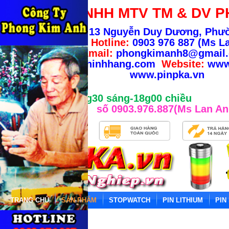
CÔNG TY TNHH MTV TM & DV P
Địa chỉ:
13 Nguyễn Duy Dương, Phư
TP.HCM
-
Hotline:
0903 976 887 (Ms La
Email:
phongkimanh8@gmail
info@banhangchinhhang.com
Website:
www
www.pinpka.vn
Giờ làm việc từ 8g30 sáng-18g00 chiều
số 0903.976.887(Ms Lan An
TRANG CHỦ
SẢN PHẨM
STOPWATCH
PIN LITHIUM
PIN
Trang chủ
»
Pisen