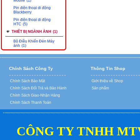
Mobile
(1)
Pin điện thoại di động
Blackberry
Pin điện thoại di động
HTC
(5)
THIẾT BỊ NGÀNH ẢNH
(1)
Bộ Điều Khiển Đèn Máy
ảnh
(1)
Chính Sách Công Ty
Thông Tin Shop
Chính Sách Bảo Mật
Giới thiệu về Shop
Chính Sách Đổi Trả và Bảo Hành
Sản phẩm
Chính Sách Giao-Nhận Hàng
Chính Sách Thanh Toán
CÔNG TY TNHH MT